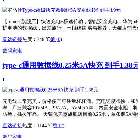
【romoss旗舰店】快速充电+极速传输，智能安全充电，华为
护电池的数据线，出差旅行，一根线搞 实惠推荐，天猫店铺售价
直达链接
热度：748 ℃
赞 (
0
)
数码家电
type-c通用数据线0.25米5A快充 到手1.38
1
充电线非常完美，价格便宜可质量杠杠滴。充电速度很快，和我原装
率，广泛兼容10V/4A、9V/2A、5V/4.5A等；内置
防断，插拔牢靠。 天猫优美惠旗舰店目前0.25米，单条装5A特价1
直达链接
热度：1144 ℃
赞 (
2
)
数码家电