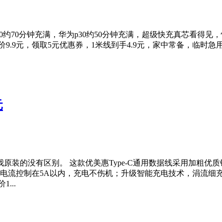
p40约70分钟充满，华为p30约50分钟充满，超级快充真芯看
9.9元，领取5元优惠券，1米线到手4.9元，家中常备，临时急
元
的没有区别。 这款优美惠Type-C通用数据线采用加粗优质铜芯
安全电阻，将电流控制在5A以内，充电不伤机；升级智能充电技术，涓
...