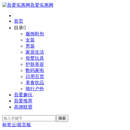
吾爱实惠网
首页
目录

服饰鞋包
女装
男装
家居生活
母婴玩具
护肤美容
数码家电
日用百货
美食饮品
骑行户外
吾爱趣玩
吾爱推荐
高佣联盟
标签云
|
留言板