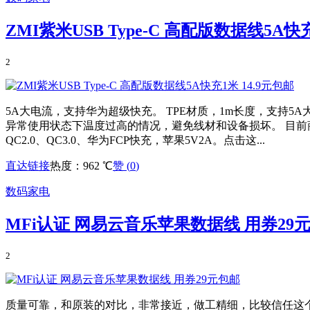
ZMI紫米USB Type-C 高配版数据线5A快充
2
5A大电流，支持华为超级快充。 TPE材质，1m长度，支持5A大电
异常使用状态下温度过高的情况，避免线材和设备损坏。 目前商家
QC2.0、QC3.0、华为FCP快充，苹果5V2A。点击这...
直达链接
热度：962 ℃
赞 (
0
)
数码家电
MFi认证 网易云音乐苹果数据线 用券29
2
质量可靠，和原装的对比，非常接近，做工精细，比较信任这个牌子