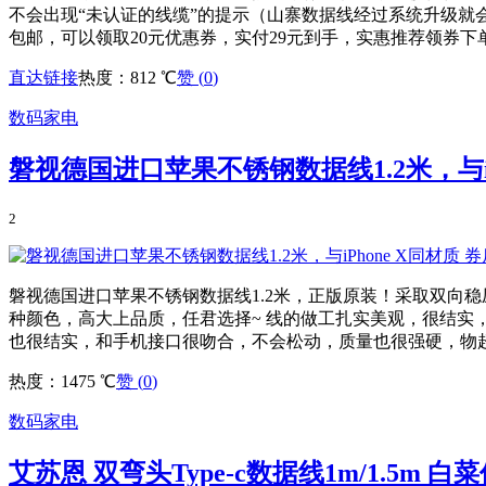
不会出现“未认证的线缆”的提示（山寨数据线经过系统升级就会被
包邮，可以领取20元优惠券，实付29元到手，实惠推荐领券下单哦！
直达链接
热度：812 ℃
赞 (
0
)
数码家电
磐视德国进口苹果不锈钢数据线1.2米，与iP
2
磐视德国进口苹果不锈钢数据线1.2米，正版原装！采取双向
种颜色，高大上品质，任君选择~ 线的做工扎实美观，很结
也很结实，和手机接口很吻合，不会松动，质量也很强硬，物
热度：1475 ℃
赞 (
0
)
数码家电
艾苏恩 双弯头Type-c数据线1m/1.5m 白