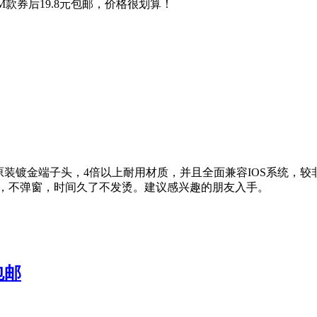
1M款券后19.8元包邮，价格很划算！
8原装镀金端子头，4倍以上耐用材质，并且全面兼容IOS系统，较非
I认证，不弹窗，时间久了不发烫。建议感兴趣的朋友入手。
包邮