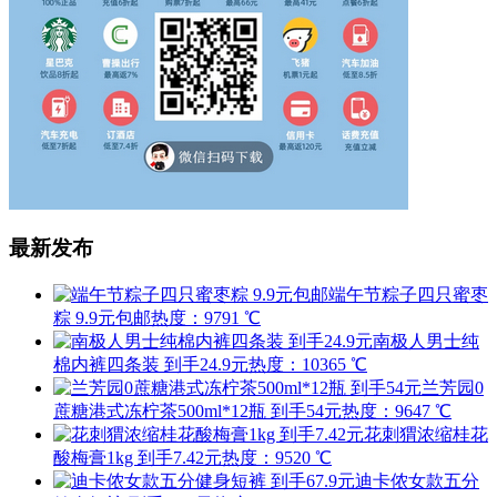
最新发布
端午节粽子四只蜜枣
粽 9.9元包邮
热度：9791 ℃
南极人男士纯
棉内裤四条装 到手24.9元
热度：10365 ℃
兰芳园0
蔗糖港式冻柠茶500ml*12瓶 到手54元
热度：9647 ℃
花刺猬浓缩桂花
酸梅膏1kg 到手7.42元
热度：9520 ℃
迪卡侬女款五分