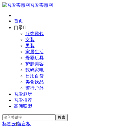
吾爱实惠网
首页
目录

服饰鞋包
女装
男装
家居生活
母婴玩具
护肤美容
数码家电
日用百货
美食饮品
骑行户外
吾爱趣玩
吾爱推荐
高佣联盟
标签云
|
留言板