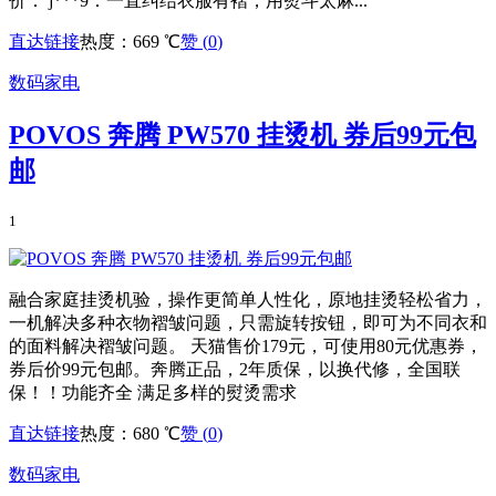
价： j***9：一直纠结衣服有褶，用熨斗太麻...
直达链接
热度：669 ℃
赞 (
0
)
数码家电
POVOS 奔腾 PW570 挂烫机 券后99元包
邮
1
融合家庭挂烫机验，操作更简单人性化，原地挂烫轻松省力，
一机解决多种衣物褶皱问题，只需旋转按钮，即可为不同衣和
的面料解决褶皱问题。 天猫售价179元，可使用80元优惠券，
券后价99元包邮。奔腾正品，2年质保，以换代修，全国联
保！！功能齐全 满足多样的熨烫需求
直达链接
热度：680 ℃
赞 (
0
)
数码家电