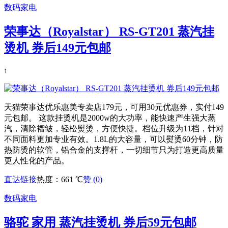
数码家电
荣事达（Royalstar） RS-GT201 蒸汽挂
烫机 券后149元包邮
1
天猫荣事达优乐惠美专卖店179元，可用30元优惠券，实付149
元包邮。 这款挂烫机是2000w的大功率，能快速产生强大蒸
汽，清除褶皱，轻松熨烫，方便快捷。档位升级为11档，针对
不同面料更加专业有效。1.8L的大容量，可以熨烫60分钟，防
热防烫的软管，铝合金的支撑杆，一切细节只为打造更高质量
更人性化的产品。
直达链接
热度：661 ℃
赞 (
0
)
数码家电
骆驼 家用 蒸汽挂烫机 券后59元包邮