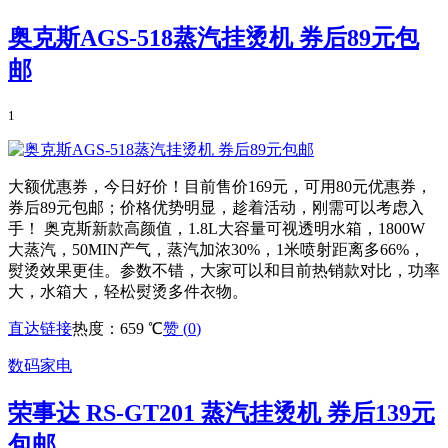
奥克斯AGS-518蒸汽挂烫机 券后89元包
邮
1
大额优惠券，今日好价！目前售价169元，可用80元优惠券，
券后89元包邮；价格优势明显，趁着活动，刚需可以考虑入
手！ 奥克斯新款高颜值，1.8L大容量可视透明水箱，1800W
大蒸汽，50MIN产气，蒸汽加浓30%，1米喷射距离多66%，
熨烫效果更佳。参数不错，大家可以和目前热销款对比，功率
大，水箱大，轻松熨烫多件衣物。
直达链接
热度：659 ℃
赞 (
0
)
数码家电
荣事达 RS-GT201 蒸汽挂烫机 券后139元
包邮