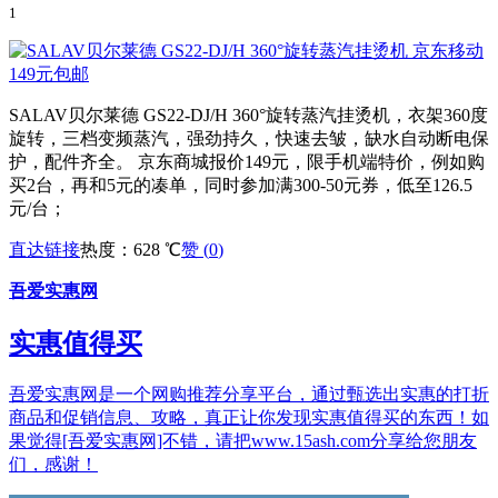
1
SALAV贝尔莱德 GS22-DJ/H 360°旋转蒸汽挂烫机，衣架360度
旋转，三档变频蒸汽，强劲持久，快速去皱，缺水自动断电保
护，配件齐全。 京东商城报价149元，限手机端特价，例如购
买2台，再和5元的凑单，同时参加满300-50元券，低至126.5
元/台；
直达链接
热度：628 ℃
赞 (
0
)
吾爱实惠网
实惠值得买
吾爱实惠网是一个网购推荐分享平台，通过甄选出实惠的打折
商品和促销信息、攻略，真正让你发现实惠值得买的东西！如
果觉得[吾爱实惠网]不错，请把www.15ash.com分享给您朋友
们，感谢！