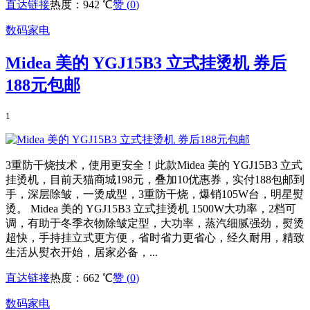
直达链接
热度：942 ℃
赞 (
0
)
数码家电
Midea 美的 YGJ15B3 立式挂烫机 券后
188元包邮
1
3重防干烧技术，使用更安全！此款Midea 美的 YGJ15B3 立式
挂烫机，目前天猫商城198元，叠加10优惠券，实付188包邮到
手，深层除皱，一烫成型，3重防干烧，爆销105W台，明星熨
烫。 Midea 美的 YGJ15B3 立式挂烫机 1500W大功率，2档可
调，有助于冬季衣物除皱定型，大功率，蒸汽细腻强劲，熨烫
超快，手持挂立式更方便，省时省力更省心，经久耐用，精致
生活从熨衣开始，居家必备，...
直达链接
热度：662 ℃
赞 (
0
)
数码家电