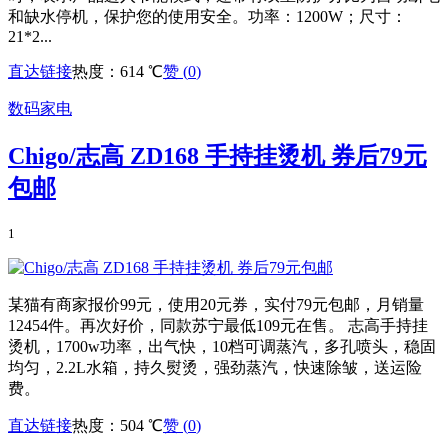
和缺水停机，保护您的使用安全。功率：1200W；尺寸：
21*2...
直达链接
热度：614 ℃
赞 (
0
)
数码家电
Chigo/志高 ZD168 手持挂烫机 券后79元
包邮
1
某猫有商家报价99元，使用20元券，实付79元包邮，月销量
12454件。再次好价，同款苏宁最低109元在售。 志高手持挂
烫机，1700w功率，出气快，10档可调蒸汽，多孔喷头，稳固
均匀，2.2L水箱，持久熨烫，强劲蒸汽，快速除皱，送运险
费。
直达链接
热度：504 ℃
赞 (
0
)