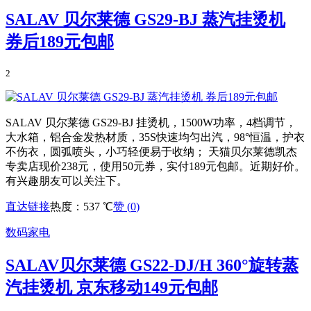
SALAV 贝尔莱德 GS29-BJ 蒸汽挂烫机
券后189元包邮
2
SALAV 贝尔莱德 GS29-BJ 挂烫机，1500W功率，4档调节，
大水箱，铝合金发热材质，35S快速均匀出汽，98°恒温，护衣
不伤衣，圆弧喷头，小巧轻便易于收纳； 天猫贝尔莱德凯杰
专卖店现价238元，使用50元券，实付189元包邮。近期好价。
有兴趣朋友可以关注下。
直达链接
热度：537 ℃
赞 (
0
)
数码家电
SALAV贝尔莱德 GS22-DJ/H 360°旋转蒸
汽挂烫机 京东移动149元包邮