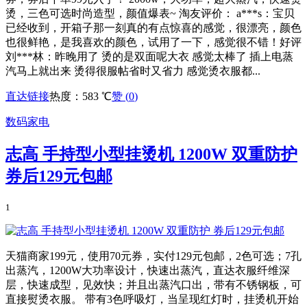
烫，三色可选时尚造型，颜值爆表~ 淘友评价： a***s：宝贝
已经收到，开箱子那一刻真的有点惊喜的感觉，很漂亮，颜色
也很鲜艳，是我喜欢的颜色，试用了一下，感觉很不错！好评
刘***林：昨晚用了 烫的是双面呢大衣 感觉太棒了 插上电蒸
汽马上就出来 烫得很服帖省时又省力 感觉烫衣服都...
直达链接
热度：583 ℃
赞 (
0
)
数码家电
志高 手持型小型挂烫机 1200W 双重防护
券后129元包邮
1
天猫商家199元，使用70元券，实付129元包邮，2色可选；7孔
出蒸汽，1200W大功率设计，快速出蒸汽，直达衣服纤维深
层，快速成型，见效快；并且出蒸汽口出，带有不锈钢板，可
直接熨烫衣服。 带有3色呼吸灯，当呈现红灯时，挂烫机开始