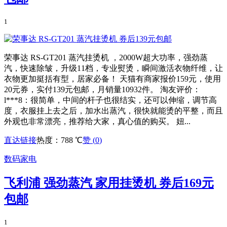
1
荣事达 RS-GT201 蒸汽挂烫机 ，2000W超大功率，强劲蒸
汽，快速除皱，升级11档，专业熨烫，瞬间激活衣物纤维，让
衣物更加挺括有型，居家必备！ 天猫有商家报价159元，使用
20元券，实付139元包邮，月销量10932件。 淘友评价：
l***8：很简单，中间的杆子也很结实，还可以伸缩，调节高
度，衣服挂上去之后，加水出蒸汽，很快就能烫的平整，而且
外观也非常漂亮，推荐给大家，真心值的购买。 妞...
直达链接
热度：788 ℃
赞 (
0
)
数码家电
飞利浦 强劲蒸汽 家用挂烫机 券后169元
包邮
1