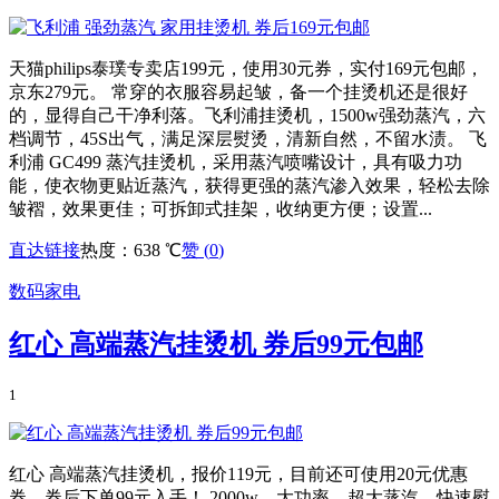
天猫philips泰璞专卖店199元，使用30元券，实付169元包邮，
京东279元。 常穿的衣服容易起皱，备一个挂烫机还是很好
的，显得自己干净利落。飞利浦挂烫机，1500w强劲蒸汽，六
档调节，45S出气，满足深层熨烫，清新自然，不留水渍。 飞
利浦 GC499 蒸汽挂烫机，采用蒸汽喷嘴设计，具有吸力功
能，使衣物更贴近蒸汽，获得更强的蒸汽渗入效果，轻松去除
皱褶，效果更佳；可拆卸式挂架，收纳更方便；设置...
直达链接
热度：638 ℃
赞 (
0
)
数码家电
红心 高端蒸汽挂烫机 券后99元包邮
1
红心 高端蒸汽挂烫机，报价119元，目前还可使用20元优惠
券，券后下单99元入手！ 2000w，大功率，超大蒸汽，快速熨