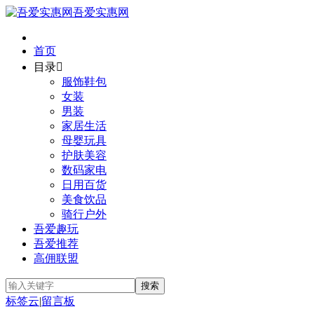
吾爱实惠网
首页
目录

服饰鞋包
女装
男装
家居生活
母婴玩具
护肤美容
数码家电
日用百货
美食饮品
骑行户外
吾爱趣玩
吾爱推荐
高佣联盟
标签云
|
留言板