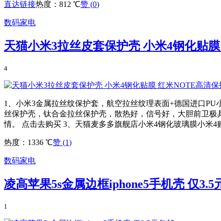
直达链接
热度：812 ℃
赞 (
0
)
数码家电
天猫小米3拉丝皮套保护壳 小米4钢化贴膜
4
1、小米3金属拉丝纹保护套，航空拉丝纹理表面+德国进口PU
丝保护壳，钛合金拉丝保护壳，散热好，信号好，大胆前卫极
情。 点击去购买 3、天猫麦多多旗舰店小米4钢化玻璃膜小米4贴膜，
热度：1336 ℃
赞 (
1
)
数码家电
凌高苹果5s金属边框iphone5手机壳 仅3.
1