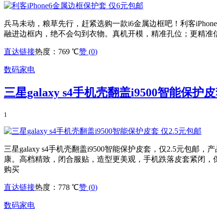
兵马未动，粮草先行，赶紧选购一款i6金属边框吧！利客iPh
融进边框内，绝不会勾到衣物。真机开模，精准孔位；更精准
直达链接
热度：769 ℃
赞 (
0
)
数码家电
三星galaxy s4手机壳翻盖i9500智能保护
1
三星galaxy s4手机壳翻盖i9500智能保护皮套，仅2.
康。高档精致，闭合服贴，造型更美观，手机跌落皮套紧闭，保
购买
直达链接
热度：778 ℃
赞 (
0
)
数码家电