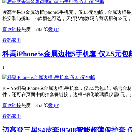
凌高苹果5s金属边框iphone5手机壳，仅3.5元包邮，金
松安装与拆卸，6款颜色可选，天猫弘德数码专营店原价58元，
直达链接
热度：783 ℃
赞 (
1
)
数码家电
科禹iPhone5s金属边框5手机套 仅2.5元包
1
K－Yo/科禹iPhone5s金属边框5手机套，仅2.5元包邮
件，还可在页面中间拍套餐链接，边框+钢化玻璃膜仅需6元。
直达链接
热度：853 ℃
赞 (
0
)
数码家电
迈高登三星S4皮套I9508智能超薄保护套 仅