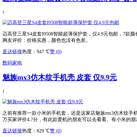
1
迈高登三星S4皮套I9508智能超薄保护套，仅4.9元包邮，
网友评价：价格实惠，颜色也没有色差。
直达链接
热度：947 ℃
赞 (
0
)
数码家电
魅族mx3仿木纹手机壳 皮套 仅9.9元
1
之前有推荐一款小米的手机套，还是这家店魅族mx3仿木纹手机壳
万买家评价4.7分，有此款爱机的朋友可以去看看。有小米的
直达链接
热度：829 ℃
赞 (
0
)