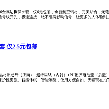
one6金属边框保护套，仅6元包邮，全新航空铝材，完美贴合，无
信号线开孔，极速连接，绝不阻碍影响信号，让更多的人体验到上
皮套 仅2.5元包邮
5元包邮，产品材质超纤（正面）+超纤里绒（内衬）+PU塑胶电池盖（
护性更强。智能休眠，智能唤醒，使用方便自如。天猫现在拍下2