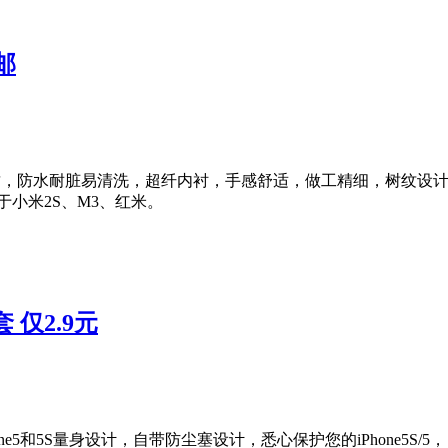
邮
档PU材质，防水耐脏易清洗，超纤内衬，手感舒适，做工精细，树纹
于小米2S、M3、红米。
套 仅2.9元
Phone5和5S量身设计，自带防尘塞设计，悉心保护您的iPhone5S/5