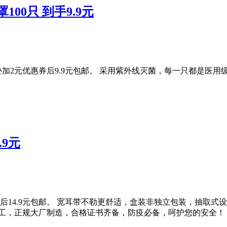
100只 到手9.9元
，叠加2元优惠券后9.9元包邮。 采用紫外线灭菌，每一只都是
.9元
惠券后14.9元包邮。 宽耳带不勒更舒适，盒装非独立包装，抽取式
监工，正规大厂制造，合格证书齐备，防疫必备，呵护您的安全！