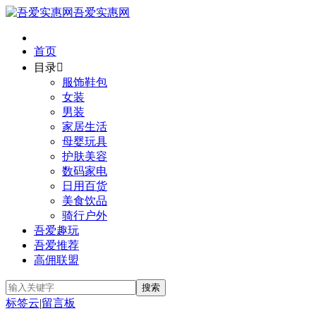
吾爱实惠网
首页
目录

服饰鞋包
女装
男装
家居生活
母婴玩具
护肤美容
数码家电
日用百货
美食饮品
骑行户外
吾爱趣玩
吾爱推荐
高佣联盟
标签云
|
留言板