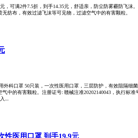
.9元，可满2件7.5折，到手14.35元，舒适亲，防尘防雾霾防
喷无纺布，有效过滤飞沫等可见物，过滤空气中的有害颗粒。
元
用外科口罩 50只装，一次性医用口罩，三层防护，有效阻隔细
害颗粒。注册证号: 赣械注准20202140043，执行标准号: Y
...
性医用口罩 到手19.9元