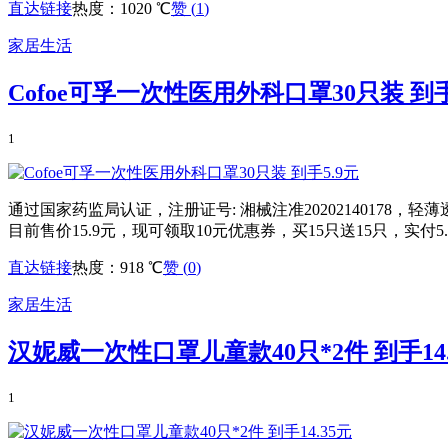
直达链接
热度：1020 ℃
赞 (
1
)
家居生活
Cofoe可孚一次性医用外科口罩30只装 到手
1
通过国家药监局认证，注册证号: 湘械注准2020214017
目前售价15.9元，现可领取10元优惠券，买15只送15只，实
直达链接
热度：918 ℃
赞 (
0
)
家居生活
汉妮威一次性口罩儿童款40只*2件 到手14.
1