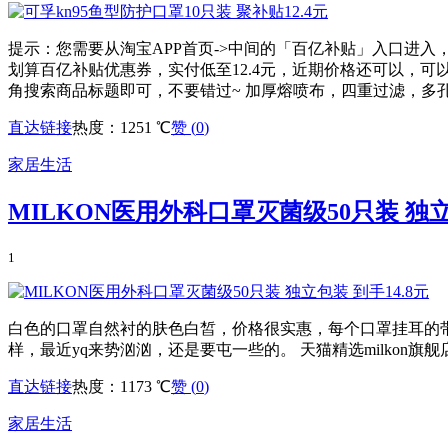
提示：您需要从淘宝APP首页->中间的「百亿补贴」入口进入，
划算百亿补贴优惠券，实付低至12.4元，近期价格还可以，可以
角搜索商品标题即可，不要错过~ 加厚熔喷布，四重过滤，多孔透
直达链接
热度：1251 ℃
赞 (
0
)
家居生活
MILKON医用外科口罩灭菌级50只装 独立
1
白色的口罩自然衬的肤色白皙，价格很实惠，每个口罩挂耳的
样，最近yq来势汹汹，还是要屯一些的。 天猫精选milkon旗舰店
直达链接
热度：1173 ℃
赞 (
0
)
家居生活