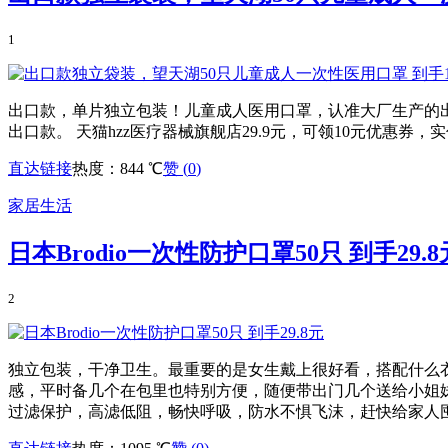
1
出口款，单片独立包装！儿童成人医用口罩，认准大厂生产的出
出口款。 天猫hzz医疗器械旗舰店29.9元，可领10元优惠券，实付
直达链接
热度：844 ℃
赞 (
0
)
家居生活
日本Brodio一次性防护口罩50只 到手29.8
2
独立包装，干净卫生。最重要的是女生戴上很好看，搭配什么
感，平时备几个在包里也特别方便，随便带出门几个送给小姐
过滤保护，高滤低阻，畅快呼吸，防水不惧飞沫，赶快给家人囤起来。 