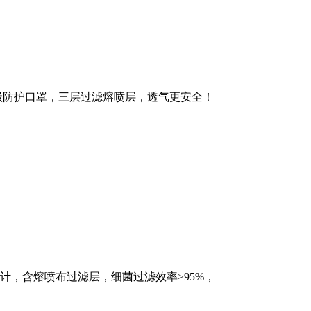
医用级防护口罩，三层过滤熔喷层，透气更安全！
设计，含熔喷布过滤层，细菌过滤效率≥95%，