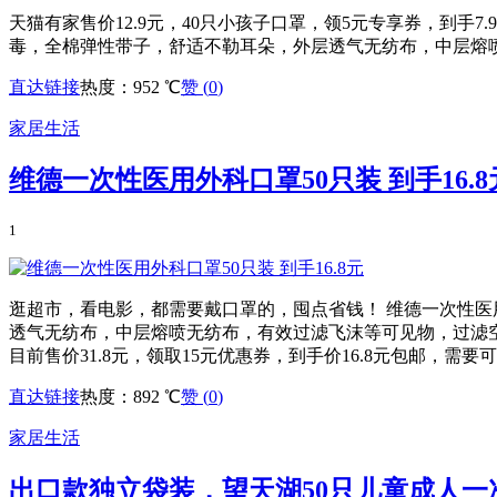
天猫有家售价12.9元，40只小孩子口罩，领5元专享券，到手7
毒，全棉弹性带子，舒适不勒耳朵，外层透气无纺布，中层熔
直达链接
热度：952 ℃
赞 (
0
)
家居生活
维德一次性医用外科口罩50只装 到手16.8
1
逛超市，看电影，都需要戴口罩的，囤点省钱！ 维德一次性医
透气无纺布，中层熔喷无纺布，有效过滤飞沫等可见物，过滤空气中的有
目前售价31.8元，领取15元优惠券，到手价16.8元包邮，需要可入
直达链接
热度：892 ℃
赞 (
0
)
家居生活
出口款独立袋装，望天湖50只儿童成人一次