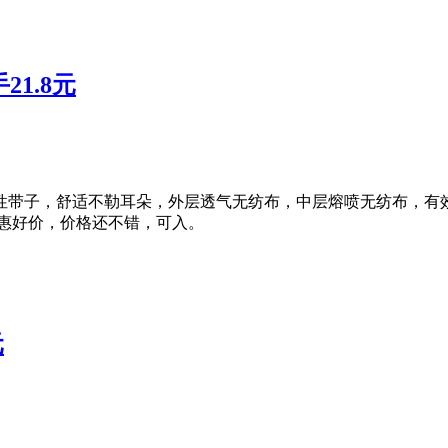
1.8元
性带子，舒适不勒耳朵，外层透气无纺布，中层熔喷无纺布，有
元，实惠好价，价格还不错，可入。
元