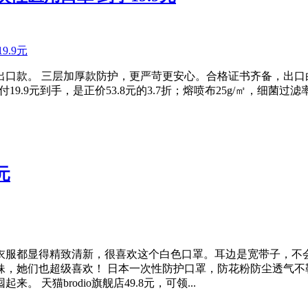
口款。 三层加厚款防护，更严苛更安心。合格证书齐备，出口
19.9元到手，是正价53.8元的3.7折；熔喷布25g/㎡，细菌过滤
元
衣服都显得精致清新，很喜欢这个白色口罩。耳边是宽带子，不
妹，她们也超级喜欢！ 日本一次性防护口罩，防花粉防尘透气不
天猫brodio旗舰店49.8元，可领...