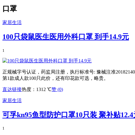
口罩
家居生活
100只袋鼠医生医用外科口罩 到手14.9元
1
正规械字号认证，药监局注册，执行标准号: 豫械注准2018214
第1款成人款100只此价，还有印花款可选，略贵。
直达链接
热度：1312 ℃
赞 (
0
)
家居生活
可孚kn95鱼型防护口罩10只装 聚补贴12.4
1