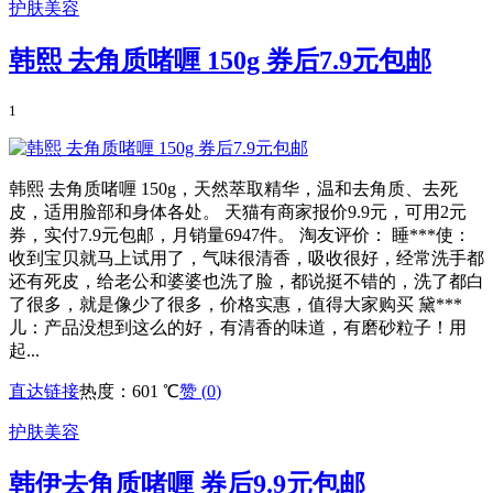
护肤美容
韩熙 去角质啫喱 150g 券后7.9元包邮
1
韩熙 去角质啫喱 150g，天然萃取精华，温和去角质、去死
皮，适用脸部和身体各处。 天猫有商家报价9.9元，可用2元
券，实付7.9元包邮，月销量6947件。 淘友评价： 睡***使：
收到宝贝就马上试用了，气味很清香，吸收很好，经常洗手都
还有死皮，给老公和婆婆也洗了脸，都说挺不错的，洗了都白
了很多，就是像少了很多，价格实惠，值得大家购买 黛***
儿：产品没想到这么的好，有清香的味道，有磨砂粒子！用
起...
直达链接
热度：601 ℃
赞 (
0
)
护肤美容
韩伊去角质啫喱 券后9.9元包邮