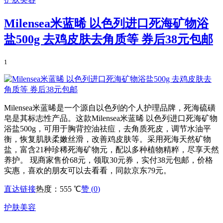
Milensea米蓝晞 以色列进口死海矿物浴
盐500g 去鸡皮肤去角质等 券后38元包邮
1
Milensea米蓝晞是一个源自以色列的个人护理品牌，死海硫磺
皂是其标志性产品。这款Milensea米蓝晞 以色列进口死海矿物
浴盐500g，可用于胸背控油祛痘，去角质死皮，调节水油平
衡，恢复肌肤柔嫩丝滑，改善鸡皮肤等。采用死海天然矿物
盐，富含21种珍稀死海矿物元，配以多种植物精粹，尽享天然
养护。 现商家售价68元，领取30元券，实付38元包邮，价格
实惠，喜欢的朋友可以去看看，同款京东79元。
直达链接
热度：555 ℃
赞 (
0
)
护肤美容