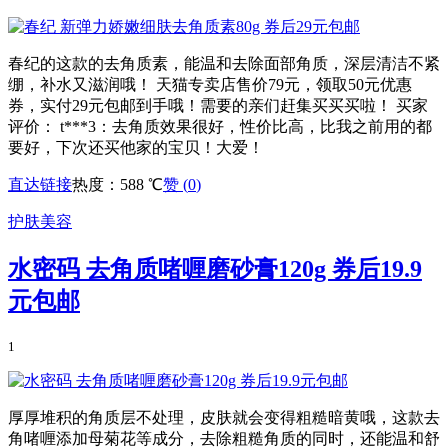
春纪的这款的去角质素，能温和去除面部角质，深层清洁不紧
绷，补水又滋润哦！ 天猫专卖店售价79元，领取50元优惠
券，实付29元包邮到手哦！需要的亲们赶集买买买啦！ 买家
评价： t***3：去角质效果很好，性价比高，比我之前用的都
要好，下次还买他家的宝贝！大爱！
直达链接
热度：588 ℃
赞 (
0
)
护肤美容
水密码 去角质啫喱磨砂膏120g 券后19.9
元包邮
1
厚厚堆积的角质层不处理，皮肤就会变得粗糙暗黄哦，这款去
角啫喱添加母菊花等成分，去除粗糙角质的同时，还能温和舒