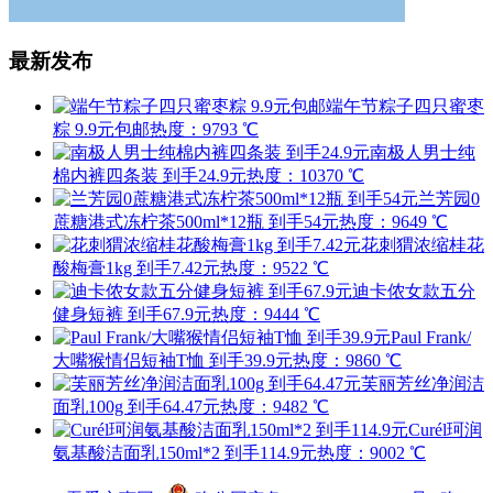
最新发布
端午节粽子四只蜜枣
粽 9.9元包邮
热度：9793 ℃
南极人男士纯
棉内裤四条装 到手24.9元
热度：10370 ℃
兰芳园0
蔗糖港式冻柠茶500ml*12瓶 到手54元
热度：9649 ℃
花刺猬浓缩桂花
酸梅膏1kg 到手7.42元
热度：9522 ℃
迪卡侬女款五分
健身短裤 到手67.9元
热度：9444 ℃
Paul Frank/
大嘴猴情侣短袖T恤 到手39.9元
热度：9860 ℃
芙丽芳丝净润洁
面乳100g 到手64.47元
热度：9482 ℃
Curél珂润
氨基酸洁面乳150ml*2 到手114.9元
热度：9002 ℃