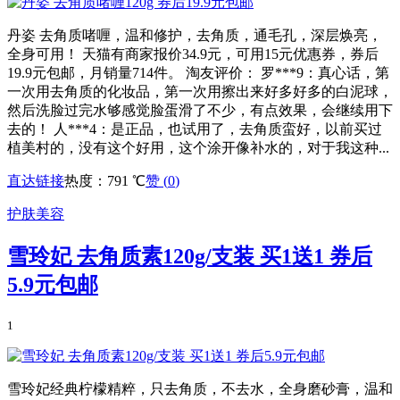
丹姿 去角质啫喱，温和修护，去角质，通毛孔，深层焕亮，
全身可用！ 天猫有商家报价34.9元，可用15元优惠券，券后
19.9元包邮，月销量714件。 淘友评价： 罗***9：真心话，第
一次用去角质的化妆品，第一次用擦出来好多好多的白泥球，
然后洗脸过完水够感觉脸蛋滑了不少，有点效果，会继续用下
去的！ 人***4：是正品，也试用了，去角质蛮好，以前买过
植美村的，没有这个好用，这个涂开像补水的，对于我这种...
直达链接
热度：791 ℃
赞 (
0
)
护肤美容
雪玲妃 去角质素120g/支装 买1送1 券后
5.9元包邮
1
雪玲妃经典柠檬精粹，只去角质，不去水，全身磨砂膏，温和