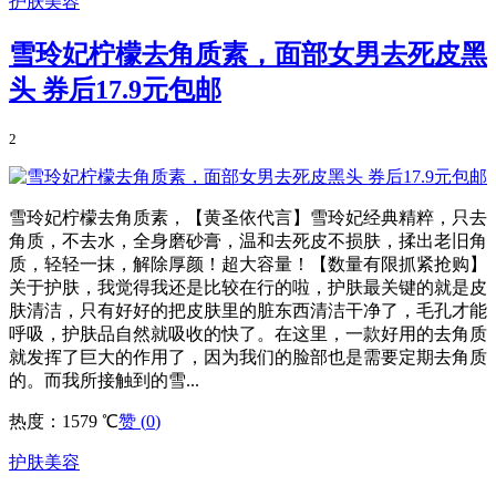
护肤美容
雪玲妃柠檬去角质素，面部女男去死皮黑
头 券后17.9元包邮
2
雪玲妃柠檬去角质素，【黄圣依代言】雪玲妃经典精粹，只去
角质，不去水，全身磨砂膏，温和去死皮不损肤，揉出老旧角
质，轻轻一抹，解除厚颜！超大容量！【数量有限抓紧抢购】
关于护肤，我觉得我还是比较在行的啦，护肤最关键的就是皮
肤清洁，只有好好的把皮肤里的脏东西清洁干净了，毛孔才能
呼吸，护肤品自然就吸收的快了。在这里，一款好用的去角质
就发挥了巨大的作用了，因为我们的脸部也是需要定期去角质
的。而我所接触到的雪...
热度：1579 ℃
赞 (
0
)
护肤美容