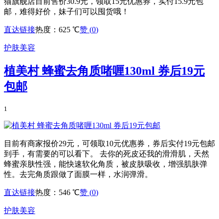
猫旗舰店目前售价30.9元，领取15元优惠券，实付15.9元包
邮，难得好价，妹子们可以囤货哦！
直达链接
热度：625 ℃
赞 (
0
)
护肤美容
植美村 蜂蜜去角质啫喱130ml 券后19元
包邮
1
目前有商家报价29元，可领取10元优惠券，券后实付19元包邮
到手，有需要的可以看下。 去你的死皮还我的滑滑肌，天然
蜂蜜亲肤性强，能快速软化角质，被皮肤吸收，增强肌肤弹
性。去完角质跟做了面膜一样，水润弹滑。
直达链接
热度：546 ℃
赞 (
0
)
护肤美容