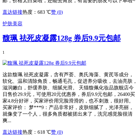
邮，价格太白菜啦，还能去角质，有需要的朋友可以下单啦~
直达链接
热度：683 ℃
赞 (
0
)
护肤美容
馥珮 祛死皮凝露128g 券后9.9元包邮
1
这款馥珮 祛死皮凝露，含有芦荟、奥氏海藻、黄芪等成分，
软化、温和清除角质，畅通毛孔，促进养分吸收，去油亮肤，
滋润嫩白，舒缓养肤、细腻光滑。 天猫馥佩化妆品旗舰店今
日售价29.9元，可使用20元优惠券，券后9.9元包邮，26400买
家4.8分好评，买家评价用完脸滑滑的，也不刺激，很好用。
买家评价： 梦***9：产品非常好，皮肤细腻了，光泽亮丽，
就像变了一个人，很多角质都被搓出来了，洗完感觉脸很清
爽...
直达链接
热度：618 ℃
赞 (
0
)