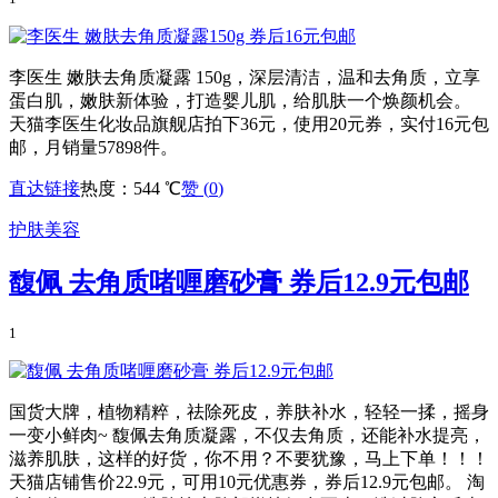
李医生 嫩肤去角质凝露 150g，深层清洁，温和去角质，立享
蛋白肌，嫩肤新体验，打造婴儿肌，给肌肤一个焕颜机会。
天猫李医生化妆品旗舰店拍下36元，使用20元券，实付16元包
邮，月销量57898件。
直达链接
热度：544 ℃
赞 (
0
)
护肤美容
馥佩 去角质啫喱磨砂膏 券后12.9元包邮
1
国货大牌，植物精粹，祛除死皮，养肤补水，轻轻一揉，摇身
一变小鲜肉~ 馥佩去角质凝露，不仅去角质，还能补水提亮，
滋养肌肤，这样的好货，你不用？不要犹豫，马上下单！！！
天猫店铺售价22.9元，可用10元优惠券，券后12.9元包邮。 淘