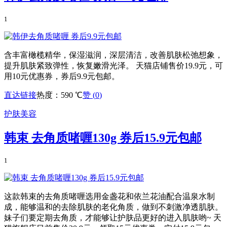
1
含丰富橄榄精华，保湿滋润，深层清洁，改善肌肤松弛想象，
提升肌肤紧致弹性，恢复嫩滑光泽。 天猫店铺售价19.9元，可
用10元优惠券，券后9.9元包邮。
直达链接
热度：590 ℃
赞 (
0
)
护肤美容
韩束 去角质啫喱130g 券后15.9元包邮
1
这款韩束的去角质啫喱选用金盏花和依兰花油配合温泉水制
成，能够温和的去除肌肤的老化角质，做到不刺激净透肌肤。
妹子们要定期去角质，才能够让护肤品更好的进入肌肤哟~ 天