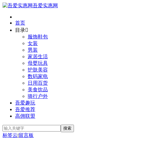
吾爱实惠网
首页
目录

服饰鞋包
女装
男装
家居生活
母婴玩具
护肤美容
数码家电
日用百货
美食饮品
骑行户外
吾爱趣玩
吾爱推荐
高佣联盟
标签云
|
留言板