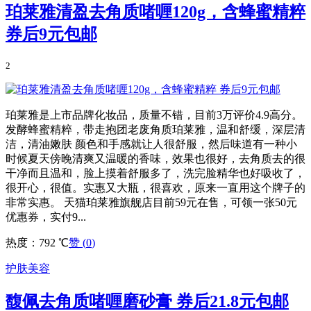
珀莱雅清盈去角质啫喱120g，含蜂蜜精粹
券后9元包邮
2
珀莱雅是上市品牌化妆品，质量不错，目前3万评价4.9高分。
发酵蜂蜜精粹，带走抱团老废角质珀莱雅，温和舒缓，深层清
洁，清油嫩肤 颜色和手感就让人很舒服，然后味道有一种小
时候夏天傍晚清爽又温暖的香味，效果也很好，去角质去的很
干净而且温和，脸上摸着舒服多了，洗完脸精华也好吸收了，
很开心，很值。实惠又大瓶，很喜欢，原来一直用这个牌子的
非常实惠。 天猫珀莱雅旗舰店目前59元在售，可领一张50元
优惠券，实付9...
热度：792 ℃
赞 (
0
)
护肤美容
馥佩去角质啫喱磨砂膏 券后21.8元包邮