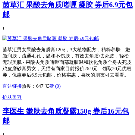
茵草汇 果酸去角质啫喱 凝胶 券后6.9元包
邮
1
茵草汇男女果酸去角质膏120g，3大植物配方，精粹养肤，嫩
颜润肤，疏通毛孔，温和不伤肤，有效去角质/去死皮，轻松
无瑕美肌~ 果酸去角质啫喱面部凝胶温和软化角质全身去死皮
鸡皮磨砂膏男女，天猫有商家目前报价26.9元，领取20元优惠
券，优惠券后6.9元包邮，价格实惠，喜欢的朋友可去看看。
直达链接
热度：647 ℃
赞 (
0
)
护肤美容
李医生 嫩肤去角质凝露150g 券后16元包
邮
1