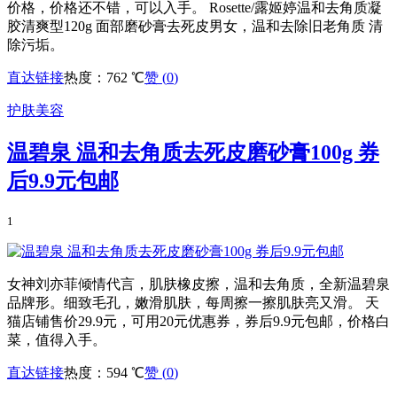
价格，价格还不错，可以入手。 Rosette/露姬婷温和去角质凝
胶清爽型120g 面部磨砂膏去死皮男女，温和去除旧老角质 清
除污垢。
直达链接
热度：762 ℃
赞 (
0
)
护肤美容
温碧泉 温和去角质去死皮磨砂膏100g 券
后9.9元包邮
1
女神刘亦菲倾情代言，肌肤橡皮擦，温和去角质，全新温碧泉
品牌形。细致毛孔，嫩滑肌肤，每周擦一擦肌肤亮又滑。 天
猫店铺售价29.9元，可用20元优惠券，券后9.9元包邮，价格白
菜，值得入手。
直达链接
热度：594 ℃
赞 (
0
)