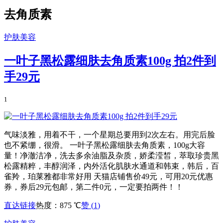
去角质素
护肤美容
一叶子黑松露细肤去角质素100g 拍2件到
手29元
1
气味淡雅，用着不干，一个星期总要用到2次左右。用完后脸
也不紧绷，很滑。 一叶子黑松露细肤去角质素，100g大容
量！净澈洁净，洗去多余油脂及杂质，娇柔滢皙，萃取珍贵黑
松露精粹，丰醇润泽，内外活化肌肤水通道和韩束，韩后，百
雀羚，珀莱雅都非常好用 天猫店铺售价49元，可用20元优惠
券，券后29元包邮，第二件0元，一定要拍两件！！
直达链接
热度：875 ℃
赞 (
1
)