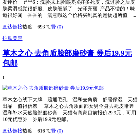
友评价： t***6：洗脸抹上脸部搓掉好多死皮，洗过脸之后皮
肤柔滑感觉很舒服。皮肤细腻了，光泽亮丽. 产品不错的！味
道很好闻，香香的！满意哦这个价格买到真的是物超所值！...
直达链接
热度：693 ℃
赞 (
0
)
护肤美容
草木之心 去角质脸部磨砂膏 券后19.9元
包邮
1
草木之心线下大牌，疏通毛孔，温和去角质，舒缓保湿，天猫
出品，值得信赖！ 草木之心去角质面部女男全身去死皮啫喱
温和补水天然脸部磨砂膏，天猫有商家目前报价29.9元，可用
10元优惠券，券后19.9元包邮。
直达链接
热度：616 ℃
赞 (
0
)