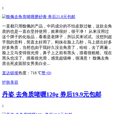
1
一直都只用馥佩的产品，中药成分的不怕皮肤过敏，这款去角
质的也是一直在坚持使用，效果很好，很干净！ 从来没用过
这个牌子的化妆品，看着是老牌子，所以买来试试。没想到超
乎我的意料，简直太好用了。刚抹在脸上几秒，马上搓出好多
好多角质，当然也由于我好久没去角质了，哈哈，去了两遍，
脸上立马变得很光滑，鼻子上之前有黑头，摸着很粗糙。现在
黑头也没了。摸着很光滑，感觉超级棒，很满意！ 馥佩去角
质去死皮面部女男美白全...
直达链接
热度：718 ℃
赞 (
0
)
护肤美容
丹姿 去角质啫喱120g 券后19.9元包邮
1