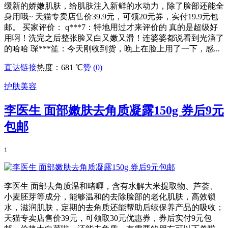
缓新的娇嫩肌肤，给肌肤注入新鲜的水动力，除了脸部还能全
身用哦~ 天猫专卖店售价39.9元，可领20元券，实付19.9元包
邮。 买家评价： q***7：特地用过才来评价的 真的是超级好
用啊！洗完之后整张脸又白又嫩又滑！连婆婆都说看到光溜了
的哈哈 琛***笙：今天刚收到货，晚上在脸上用了一下，感...
直达链接
热度：681 ℃
赞 (
0
)
护肤美容
李医生 面部嫩肤去角质凝露150g 券后9元
包邮
1
李医生 面部去角质温和啫喱，含有水解大米提取物、芦荟、
小麦胚芽等成分，能够温和的去除脸部的老化肌肤，高效锁
水，滋润肌肤，定期的去角质还能帮助后续保养产品的吸收；
天猫专卖店售价39元，可领取30元优惠券，券后实付9元包