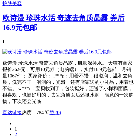
护肤美容
欧诗漫 珍珠水活 奇迹去角质晶露 券后
16.9元包邮
1
欧诗漫 珍珠水活 奇迹去角质晶露，肌肤深补水。 天猫有商家
报价26.9元，可用10元券（电脑端），实付16.9元包邮，月销
量1067件； 买家评价： l***p：用着不错，很滋润，温和去角
质，洗完不干，润润的，光滑，还有店家送的小礼品，用着也
不错。 w***r：宝贝收到了，包装挺好，还送了小样和面膜，
很喜欢，也挺好用的，去完角质以后还挺水润，满意的一次购
物，下次还会光临
直达链接
热度：784 ℃
赞 (
0
)
1
2