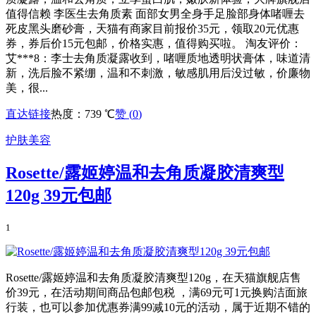
值得信赖 李医生去角质素 面部女男全身手足脸部身体啫喱去
死皮黑头磨砂膏，天猫有商家目前报价35元，领取20元优惠
券，券后价15元包邮，价格实惠，值得购买啦。 淘友评价：
艾***8：李士去角质凝露收到，啫喱质地透明状膏体，味道清
新，洗后脸不紧绷，温和不刺激，敏感肌用后没过敏，价廉物
美，很...
直达链接
热度：739 ℃
赞 (
0
)
护肤美容
Rosette/露姬婷温和去角质凝胶清爽型
120g 39元包邮
1
Rosette/露姬婷温和去角质凝胶清爽型120g，在天猫旗舰店售
价39元，在活动期间商品包邮包税 ，满69元可1元换购洁面旅
行装，也可以参加优惠券满99减10元的活动，属于近期不错的