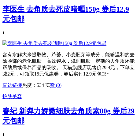
李医生 去角质去死皮啫喱150g 券后12.9
元包邮
1
含有水解大米提取物、芦荟、小麦胚芽等成分，能够温和的去
除脸部的老化肌肤，高效锁水，滋润肌肤，定期的去角质还能
帮助后续保养产品的吸收。 天猫旗舰店现售价29.9元，下单立
减2元，可领取15元优惠券，券后实付12.9元包邮~
直达链接
热度：534 ℃
赞 (
0
)
护肤美容
春纪 新弹力娇嫩细肤去角质素80g 券后29
元包邮
1