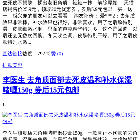
去死皮不损肤，揉出老旧角质，轻轻一抹，解除厚颜！ 天猫
店铺售价25.9元，领取20元优惠券，券后5.9元包邮，买一送
一，感兴趣的朋友可以去看看。 淘友评价： 爱***2：去角质
效果非常棒。补水效果也很好。非常喜欢。用了之后脸特别
滑。皮肤细嫩水润。里面的芦荟精华特别多。这个是回购。以
后还会无数次回购。冬天吹空调。皮肤特别干燥。用了之后皮
肤特别水嫩...
直达链接
热度：792 ℃
赞 (
0
)
护肤美容
李医生 去角质面部去死皮温和补水保湿
啫喱150g 券后15元包邮
1
李医生旗舰店去角质啫喱磨砂膏150g，一款真正不伤肤的去角
质凝露，温和去角质，立享蛋白肌，嫩肤新体验，大牌旗舰店