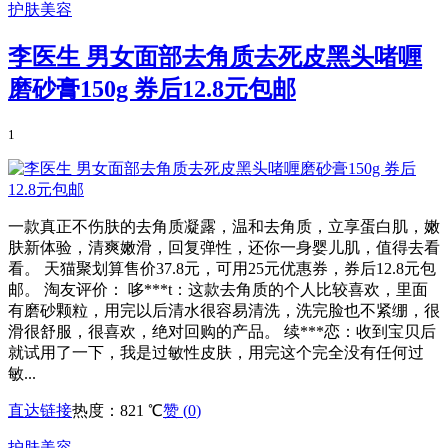
护肤美容
李医生 男女面部去角质去死皮黑头啫喱
磨砂膏150g 券后12.8元包邮
1
一款真正不伤肤的去角质凝露，温和去角质，立享蛋白肌，嫩
肤新体验，清爽嫩滑，回复弹性，还你一身婴儿肌，值得去看
看。 天猫聚划算售价37.8元，可用25元优惠券，券后12.8元包
邮。 淘友评价： 哆***t：这款去角质的个人比较喜欢，里面
有磨砂颗粒，用完以后清水很容易清洗，洗完脸也不紧绷，很
滑很舒服，很喜欢，绝对回购的产品。 续***恋：收到宝贝后
就试用了一下，我是过敏性皮肤，用完这个完全没有任何过
敏...
直达链接
热度：821 ℃
赞 (
0
)
护肤美容