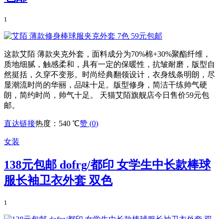
1
这款艾陌 薄款夹克外套，面料成分为70%棉+30%聚酯纤维，
质地细腻，触感柔和，具有一定的保暖性，抗皱耐磨，版型自
然挺括，久穿不变形。时尚经典翻领设计，衣身线条明朗，尽
显潮流时尚的华丽，品味十足。版型修身，简洁干练帅气硬
朗，简约时尚，帅气十足。 天猫艾陌旗舰店今日售价59元包
邮。
直达链接
热度：540 ℃
赞 (
0
)
女装
138元包邮 dofrg/都印 女学生中长款棒球
服长袖卫衣外套 双色
1