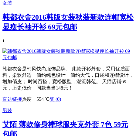
女装
韩都衣舍2016韩版女装秋装新款连帽宽松
显瘦长袖开衫 69元包邮
1
韩都衣舍是韩风快尚服饰品牌。 此款开衫外套，采用优质面
料，柔软舒适，简约纯色设计，简约大气，口袋和连帽设计，
增加俏皮； 时尚百搭，宽松版型，潮流韩范。 天猫店铺69
元，历史低价，同款当当148元！
直达链接
热度：554 ℃
赞 (
0
)
男装
艾陌 薄款修身棒球服夹克外套 7色 59元
包邮