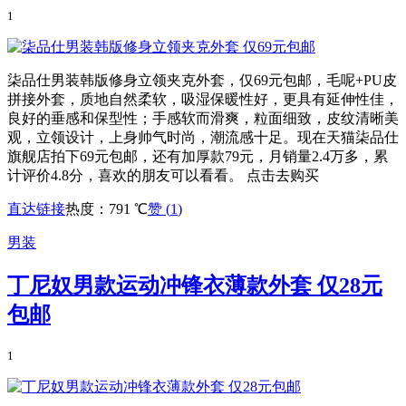
1
柒品仕男装韩版修身立领夹克外套，仅69元包邮，毛呢+PU皮
拼接外套，质地自然柔软，吸湿保暖性好，更具有延伸性佳，
良好的垂感和保型性；手感软而滑爽，粒面细致，皮纹清晰美
观，立领设计，上身帅气时尚，潮流感十足。现在天猫柒品仕
旗舰店拍下69元包邮，还有加厚款79元，月销量2.4万多，累
计评价4.8分，喜欢的朋友可以看看。 点击去购买
直达链接
热度：791 ℃
赞 (
1
)
男装
丁尼奴男款运动冲锋衣薄款外套 仅28元
包邮
1