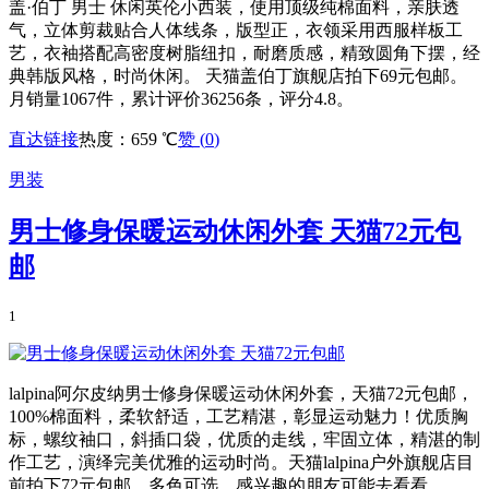
盖·伯丁 男士 休闲英伦小西装，使用顶级纯棉面料，亲肤透
气，立体剪裁贴合人体线条，版型正，衣领采用西服样板工
艺，衣袖搭配高密度树脂纽扣，耐磨质感，精致圆角下摆，经
典韩版风格，时尚休闲。 天猫盖伯丁旗舰店拍下69元包邮。
月销量1067件，累计评价36256条，评分4.8。
直达链接
热度：659 ℃
赞 (
0
)
男装
男士修身保暖运动休闲外套 天猫72元包
邮
1
lalpina阿尔皮纳男士修身保暖运动休闲外套，天猫72元包邮，
100%棉面料，柔软舒适，工艺精湛，彰显运动魅力！优质胸
标，螺纹袖口，斜插口袋，优质的走线，牢固立体，精湛的制
作工艺，演绎完美优雅的运动时尚。天猫lalpina户外旗舰店目
前拍下72元包邮，多色可选，感兴趣的朋友可能去看看。