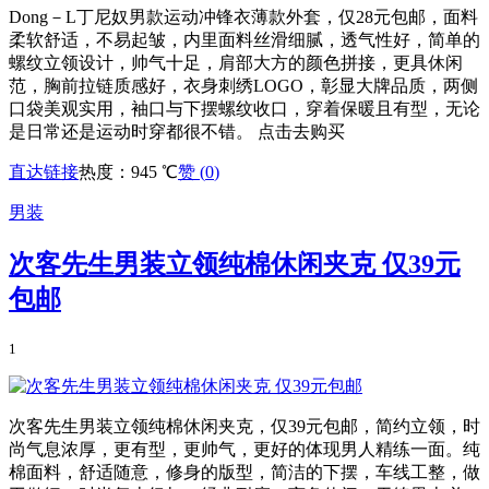
Dong－L丁尼奴男款运动冲锋衣薄款外套，仅28元包邮，面料
柔软舒适，不易起皱，内里面料丝滑细腻，透气性好，简单的
螺纹立领设计，帅气十足，肩部大方的颜色拼接，更具休闲
范，胸前拉链质感好，衣身刺绣LOGO，彰显大牌品质，两侧
口袋美观实用，袖口与下摆螺纹收口，穿着保暖且有型，无论
是日常还是运动时穿都很不错。 点击去购买
直达链接
热度：945 ℃
赞 (
0
)
男装
次客先生男装立领纯棉休闲夹克 仅39元
包邮
1
次客先生男装立领纯棉休闲夹克，仅39元包邮，简约立领，时
尚气息浓厚，更有型，更帅气，更好的体现男人精练一面。纯
棉面料，舒适随意，修身的版型，简洁的下摆，车线工整，做