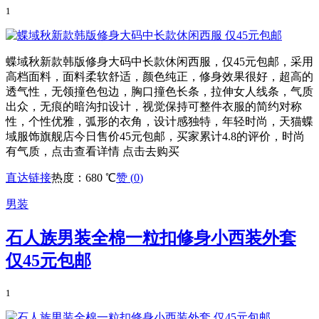
1
蝶域秋新款韩版修身大码中长款休闲西服，仅45元包邮，采用
高档面料，面料柔软舒适，颜色纯正，修身效果很好，超高的
透气性，无领撞色包边，胸口撞色长条，拉伸女人线条，气质
出众，无痕的暗沟扣设计，视觉保持可整件衣服的简约对称
性，个性优雅，弧形的衣角，设计感独特，年轻时尚，天猫蝶
域服饰旗舰店今日售价45元包邮，买家累计4.8的评价，时尚
有气质，点击查看详情 点击去购买
直达链接
热度：680 ℃
赞 (
0
)
男装
石人族男装全棉一粒扣修身小西装外套
仅45元包邮
1