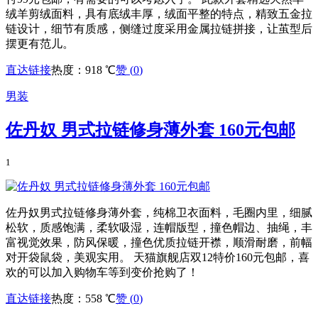
绒羊剪绒面料，具有底绒丰厚，绒面平整的特点，精致五金拉
链设计，细节有质感，侧缝过度采用金属拉链拼接，让茧型后
摆更有范儿。
直达链接
热度：918 ℃
赞 (
0
)
男装
佐丹奴 男式拉链修身薄外套 160元包邮
1
佐丹奴男式拉链修身薄外套，纯棉卫衣面料，毛圈内里，细腻
松软，质感饱满，柔软吸湿，连帽版型，撞色帽边、抽绳，丰
富视觉效果，防风保暖，撞色优质拉链开襟，顺滑耐磨，前幅
对开袋鼠袋，美观实用。 天猫旗舰店双12特价160元包邮，喜
欢的可以加入购物车等到变价抢购了！
直达链接
热度：558 ℃
赞 (
0
)