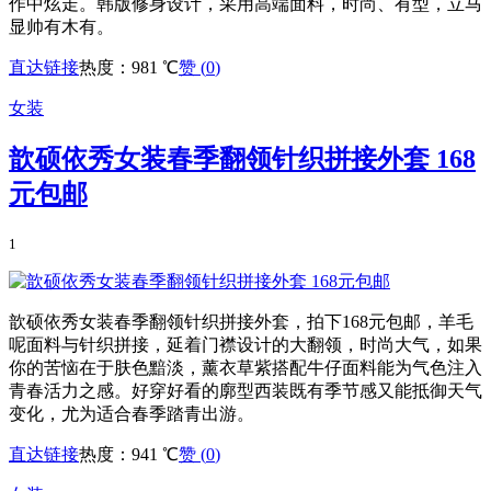
作中炫走。韩版修身设计，采用高端面料，时尚、有型，立马
显帅有木有。
直达链接
热度：981 ℃
赞 (
0
)
女装
歆硕依秀女装春季翻领针织拼接外套 168
元包邮
1
歆硕依秀女装春季翻领针织拼接外套，拍下168元包邮，羊毛
呢面料与针织拼接，延着门襟设计的大翻领，时尚大气，如果
你的苦恼在于肤色黯淡，薰衣草紫搭配牛仔面料能为气色注入
青春活力之感。好穿好看的廓型西装既有季节感又能抵御天气
变化，尤为适合春季踏青出游。
直达链接
热度：941 ℃
赞 (
0
)