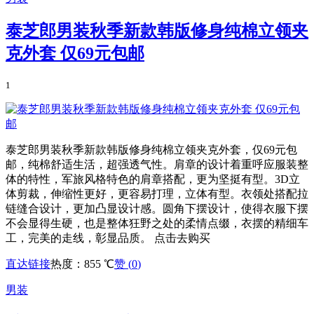
泰芝郎男装秋季新款韩版修身纯棉立领夹
克外套 仅69元包邮
1
泰芝郎男装秋季新款韩版修身纯棉立领夹克外套，仅69元包
邮，纯棉舒适生活，超强透气性。肩章的设计着重呼应服装整
体的特性，军旅风格特色的肩章搭配，更为坚挺有型。3D立
体剪裁，伸缩性更好，更容易打理，立体有型。衣领处搭配拉
链缝合设计，更加凸显设计感。圆角下摆设计，使得衣服下摆
不会显得生硬，也是整体狂野之处的柔情点缀，衣摆的精细车
工，完美的走线，彰显品质。 点击去购买
直达链接
热度：855 ℃
赞 (
0
)
男装