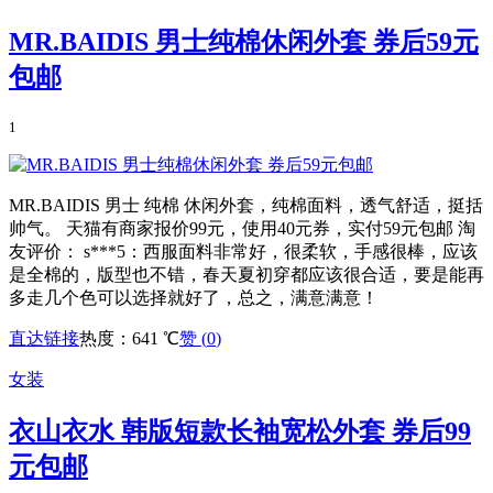
MR.BAIDIS 男士纯棉休闲外套 券后59元
包邮
1
MR.BAIDIS 男士 纯棉 休闲外套，纯棉面料，透气舒适，挺括
帅气。 天猫有商家报价99元，使用40元券，实付59元包邮 淘
友评价： s***5：西服面料非常好，很柔软，手感很棒，应该
是全棉的，版型也不错，春天夏初穿都应该很合适，要是能再
多走几个色可以选择就好了，总之，满意满意！
直达链接
热度：641 ℃
赞 (
0
)
女装
衣山衣水 韩版短款长袖宽松外套 券后99
元包邮