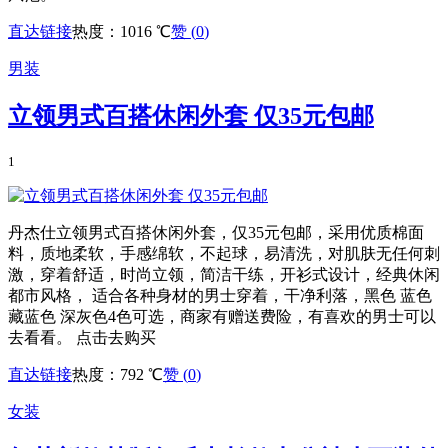
直达链接
热度：1016 ℃
赞 (
0
)
男装
立领男式百搭休闲外套 仅35元包邮
1
丹杰仕立领男式百搭休闲外套，仅35元包邮，采用优质棉面
料，质地柔软，手感绵软，不起球，易清洗，对肌肤无任何刺
激，穿着舒适，时尚立领，简洁干练，开衫式设计，经典休闲
都市风格， 适合各种身材的男士穿着，干净利落，黑色 蓝色
藏蓝色 深灰色4色可选，商家有赠送费险，有喜欢的男士可以
去看看。 点击去购买
直达链接
热度：792 ℃
赞 (
0
)
女装