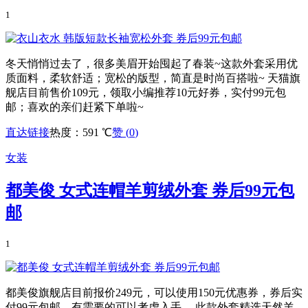
1
冬天悄悄过去了，很多美眉开始囤起了春装~这款外套采用优
质面料，柔软舒适；宽松的版型，简直是时尚百搭啦~ 天猫旗
舰店目前售价109元，领取小编推荐10元好券，实付99元包
邮；喜欢的亲们赶紧下单啦~
直达链接
热度：591 ℃
赞 (
0
)
女装
都美俊 女式连帽羊剪绒外套 券后99元包
邮
1
都美俊旗舰店目前报价249元，可以使用150元优惠券，券后实
付99元包邮，有需要的可以考虑入手。 此款外套精选天然羊