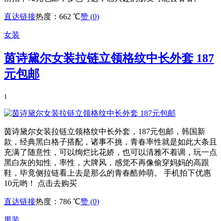
直达链接
热度：662 ℃
赞 (
0
)
女装
茵诗黛尔女装拉链立领格纹中长外套 187
元包邮
1
茵诗黛尔女装拉链立领格纹中长外套，187元包邮，韩国新
款，经典黑白格子搭配，诸事不挑，青春率性就是如此大条且
充满了随意性，可以绚烂比花娇，也可以清雅不着调，玩一点
黑白灰的知性，率性，大牌风，感觉不再像偷穿妈妈的高跟
鞋，毕竟侧拉链看上去是那么的青春酷帅萌。 手机拍下优惠
10元哟！ 点击去购买
直达链接
热度：786 ℃
赞 (
0
)
男装