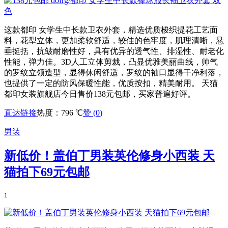
这款都印 女学生中长款卫衣外套，精选优质梭织提花工艺面
料，花型立体，更加柔软舒适，较佳的色牢度，肌理清晰，悬
垂挺括，抗皱耐磨性好，具有优异的透气性、排湿性、耐老化
性能，弹力佳。3D人工立体剪裁，凸显优雅美丽曲线，帅气
的罗纹立领造型，显得休闲舒适，罗纹的袖口显得干净利落，
也提供了一定的防风保暖性能，优质按扣，精美耐用。 天猫
都印女装旗舰店今日售价138元包邮，买家普遍好评。
直达链接
热度：796 ℃
赞 (
0
)
男装
新低价！盖伯丁男装英伦修身小西装 天
猫拍下69元包邮
1