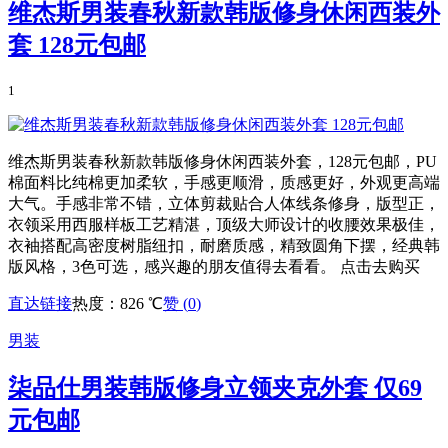
维杰斯男装春秋新款韩版修身休闲西装外
套 128元包邮
1
维杰斯男装春秋新款韩版修身休闲西装外套，128元包邮，PU
棉面料比纯棉更加柔软，手感更顺滑，质感更好，外观更高端
大气。手感非常不错，立体剪裁贴合人体线条修身，版型正，
衣领采用西服样板工艺精湛，顶级大师设计的收腰效果极佳，
衣袖搭配高密度树脂纽扣，耐磨质感，精致圆角下摆，经典韩
版风格，3色可选，感兴趣的朋友值得去看看。 点击去购买
直达链接
热度：826 ℃
赞 (
0
)
男装
柒品仕男装韩版修身立领夹克外套 仅69
元包邮