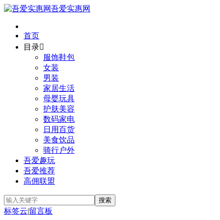
吾爱实惠网
首页
目录

服饰鞋包
女装
男装
家居生活
母婴玩具
护肤美容
数码家电
日用百货
美食饮品
骑行户外
吾爱趣玩
吾爱推荐
高佣联盟
标签云
|
留言板