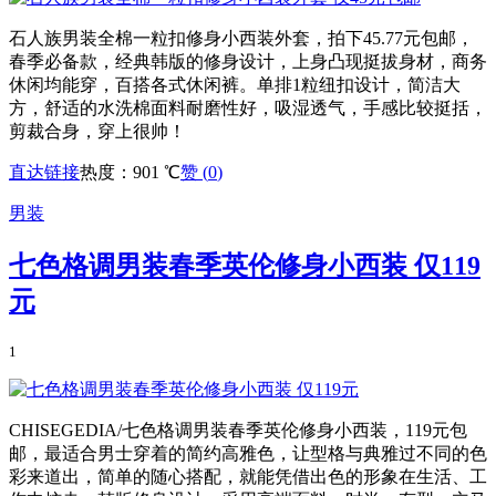
石人族男装全棉一粒扣修身小西装外套，拍下45.77元包邮，
春季必备款，经典韩版的修身设计，上身凸现挺拔身材，商务
休闲均能穿，百搭各式休闲裤。单排1粒纽扣设计，简洁大
方，舒适的水洗棉面料耐磨性好，吸湿透气，手感比较挺括，
剪裁合身，穿上很帅！
直达链接
热度：901 ℃
赞 (
0
)
男装
七色格调男装春季英伦修身小西装 仅119
元
1
CHISEGEDIA/七色格调男装春季英伦修身小西装，119元包
邮，最适合男士穿着的简约高雅色，让型格与典雅过不同的色
彩来道出，简单的随心搭配，就能凭借出色的形象在生活、工