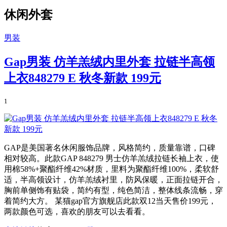
休闲外套
男装
Gap男装 仿羊羔绒内里外套 拉链半高领
上衣848279 E 秋冬新款 199元
1
GAP是美国著名休闲服饰品牌，风格简约，质量靠谱，口碑
相对较高。此款GAP 848279 男士仿羊羔绒拉链长袖上衣，使
用棉58%+聚酯纤维42%材质，里料为聚酯纤维100%，柔软舒
适，半高领设计，仿羊羔绒衬里，防风保暖，正面拉链开合，
胸前单侧饰有贴袋，简约有型，纯色简洁，整体线条流畅，穿
着简约大方。 某猫gap官方旗舰店此款双12当天售价199元，
两款颜色可选，喜欢的朋友可以去看看。