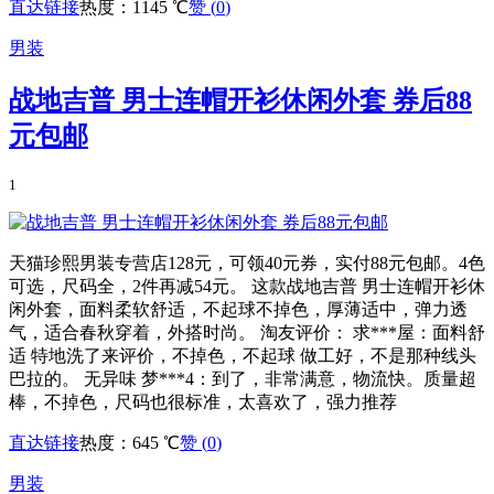
直达链接
热度：1145 ℃
赞 (
0
)
男装
战地吉普 男士连帽开衫休闲外套 券后88
元包邮
1
天猫珍熙男装专营店128元，可领40元券，实付88元包邮。4色
可选，尺码全，2件再减54元。 这款战地吉普 男士连帽开衫休
闲外套，面料柔软舒适，不起球不掉色，厚薄适中，弹力透
气，适合春秋穿着，外搭时尚。 淘友评价： 求***屋：面料舒
适 特地洗了来评价，不掉色，不起球 做工好，不是那种线头
巴拉的。 无异味 梦***4：到了，非常满意，物流快。质量超
棒，不掉色，尺码也很标准，太喜欢了，强力推荐
直达链接
热度：645 ℃
赞 (
0
)
男装