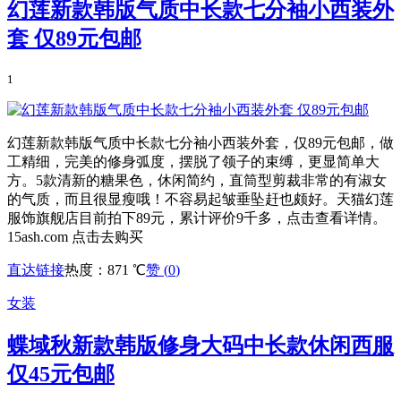
幻莲新款韩版气质中长款七分袖小西装外
套 仅89元包邮
1
幻莲新款韩版气质中长款七分袖小西装外套，仅89元包邮，做
工精细，完美的修身弧度，摆脱了领子的束缚，更显简单大
方。5款清新的糖果色，休闲简约，直筒型剪裁非常的有淑女
的气质，而且很显瘦哦！不容易起皱垂坠赶也颇好。天猫幻莲
服饰旗舰店目前拍下89元，累计评价9千多，点击查看详情。
15ash.com 点击去购买
直达链接
热度：871 ℃
赞 (
0
)
女装
蝶域秋新款韩版修身大码中长款休闲西服
仅45元包邮