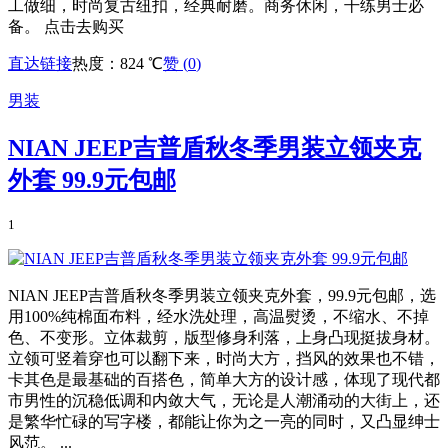
工做细，时尚复古纽扣，经典耐磨。商务休闲，干练男士必
备。 点击去购买
直达链接
热度：824 ℃
赞 (
0
)
男装
NIAN JEEP吉普盾秋冬季男装立领夹克
外套 99.9元包邮
1
NIAN JEEP吉普盾秋冬季男装立领夹克外套，99.9元包邮，选
用100%纯棉面布料，经水洗处理，高温熨烫，不缩水、不掉
色、不变形。立体裁剪，版型修身利落，上身凸现挺拔身材。
立领可竖着穿也可以翻下来，时尚大方，挡风的效果也不错，
卡其色是最基础的百搭色，简单大方的设计感，体现了现代都
市男性的沉稳低调和内敛大气，无论是人潮涌动的大街上，还
是繁华忙碌的写字楼，都能让你为之一亮的同时，又凸显绅士
风范。 ...