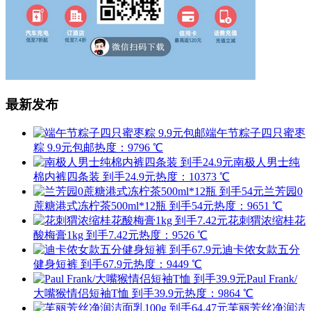
最新发布
端午节粽子四只蜜枣
粽 9.9元包邮
热度：9796 ℃
南极人男士纯
棉内裤四条装 到手24.9元
热度：10373 ℃
兰芳园0
蔗糖港式冻柠茶500ml*12瓶 到手54元
热度：9651 ℃
花刺猬浓缩桂花
酸梅膏1kg 到手7.42元
热度：9526 ℃
迪卡侬女款五分
健身短裤 到手67.9元
热度：9449 ℃
Paul Frank/
大嘴猴情侣短袖T恤 到手39.9元
热度：9864 ℃
芙丽芳丝净润洁