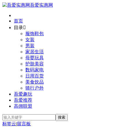
吾爱实惠网
首页
目录

服饰鞋包
女装
男装
家居生活
母婴玩具
护肤美容
数码家电
日用百货
美食饮品
骑行户外
吾爱趣玩
吾爱推荐
高佣联盟
标签云
|
留言板