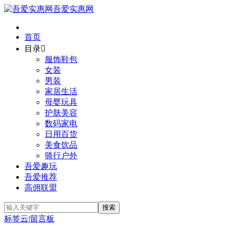
吾爱实惠网
首页
目录

服饰鞋包
女装
男装
家居生活
母婴玩具
护肤美容
数码家电
日用百货
美食饮品
骑行户外
吾爱趣玩
吾爱推荐
高佣联盟
标签云
|
留言板