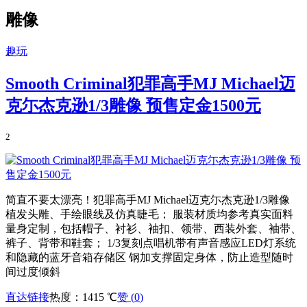
雕像
趣玩
Smooth Criminal犯罪高手MJ Michael迈
克尓杰克逊1/3雕像 预售定金1500元
2
简直不要太漂亮！犯罪高手MJ Michael迈克尓杰克逊1/3雕像
植发头雕、手绘眼线及仿真睫毛； 服装材质均参考真实面料
量身定制，包括帽子、衬衫、袖扣、领带、西装外套、袖带、
裤子、背带和鞋套； 1/3复刻点唱机带有声音感应LED灯系统
和隐藏的蓝牙音箱存储区 钢加支撑固定身体，防止造型随时
间过度倾斜
直达链接
热度：1415 ℃
赞 (
0
)