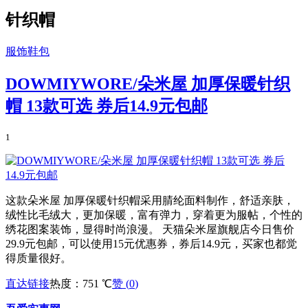
针织帽
服饰鞋包
DOWMIYWORE/朵米屋 加厚保暖针织
帽 13款可选 券后14.9元包邮
1
这款朵米屋 加厚保暖针织帽采用腈纶面料制作，舒适亲肤，
绒性比毛绒大，更加保暖，富有弹力，穿着更为服帖，个性的
绣花图案装饰，显得时尚浪漫。 天猫朵米屋旗舰店今日售价
29.9元包邮，可以使用15元优惠券，券后14.9元，买家也都觉
得质量很好。
直达链接
热度：751 ℃
赞 (
0
)