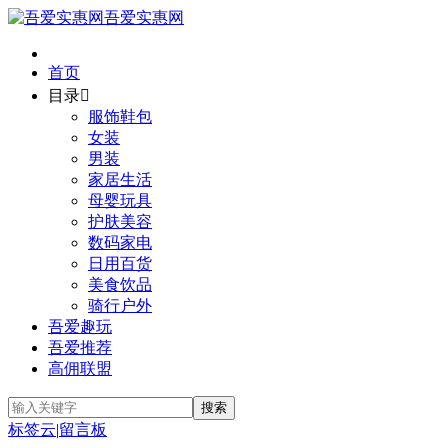
吾爱实惠网
首页
目录

服饰鞋包
女装
男装
家居生活
母婴玩具
护肤美容
数码家电
日用百货
美食饮品
骑行户外
吾爱趣玩
吾爱推荐
高佣联盟
标签云
|
留言板