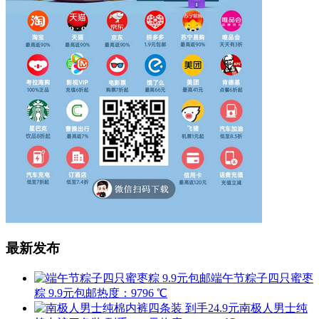
最新发布
端午节粽子四只蜜枣
粽 9.9元包邮
热度：9796 ℃
南极人男士纯