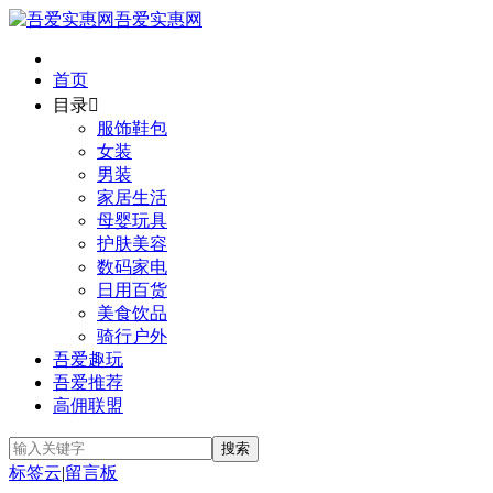
吾爱实惠网
首页
目录

服饰鞋包
女装
男装
家居生活
母婴玩具
护肤美容
数码家电
日用百货
美食饮品
骑行户外
吾爱趣玩
吾爱推荐
高佣联盟
标签云
|
留言板