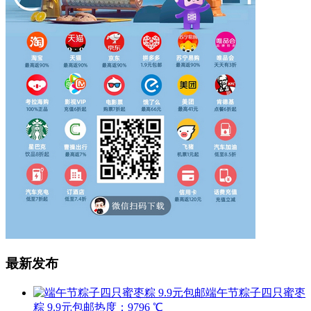
最新发布
端午节粽子四只蜜枣
粽 9.9元包邮
热度：9796 ℃