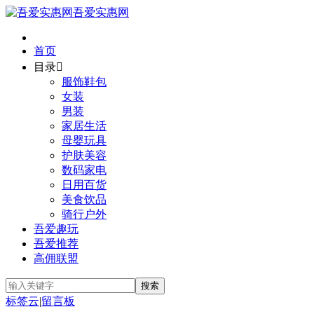
吾爱实惠网
首页
目录

服饰鞋包
女装
男装
家居生活
母婴玩具
护肤美容
数码家电
日用百货
美食饮品
骑行户外
吾爱趣玩
吾爱推荐
高佣联盟
标签云
|
留言板