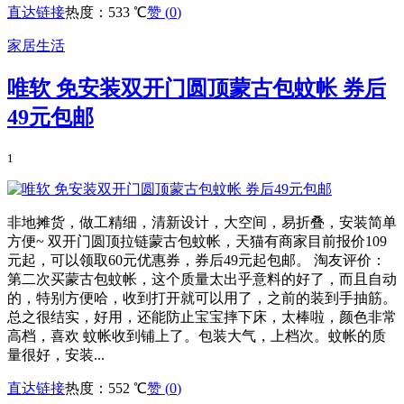
直达链接
热度：533 ℃
赞 (
0
)
家居生活
唯软 免安装双开门圆顶蒙古包蚊帐 券后
49元包邮
1
非地摊货，做工精细，清新设计，大空间，易折叠，安装简单
方便~ 双开门圆顶拉链蒙古包蚊帐，天猫有商家目前报价109
元起，可以领取60元优惠券，券后49元起包邮。 淘友评价：
第二次买蒙古包蚊帐，这个质量太出乎意料的好了，而且自动
的，特别方便哈，收到打开就可以用了，之前的装到手抽筋。
总之很结实，好用，还能防止宝宝摔下床，太棒啦，颜色非常
高档，喜欢 蚊帐收到铺上了。包装大气，上档次。蚊帐的质
量很好，安装...
直达链接
热度：552 ℃
赞 (
0
)