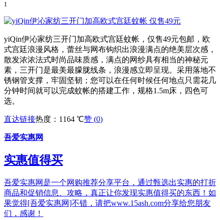
1
yiQin伊沁家纺三开门加高欧式宫廷蚊帐，仅售49元包邮，欧
式宫廷浪漫风格，蕾丝与网布钩织出浪漫满点的绝美层次感，
散发浓浓法式时尚品味质感，满点的网纱具有相当的神秘元
素，三开门是最美最朦胧线条，浪漫感立即呈现。采用落地不
锈钢管支撑，牢固坚韧；您可以在任何时候任何地点只需花几
分钟时间就可以完成蚊帐的搭建工作，规格1.5m床，四色可
选。
直达链接
热度：1164 ℃
赞 (
0
)
吾爱实惠网
实惠值得买
吾爱实惠网是一个网购推荐分享平台，通过甄选出实惠的打折
商品和促销信息、攻略，真正让你发现实惠值得买的东西！如
果觉得[吾爱实惠网]不错，请把www.15ash.com分享给您朋友
们，感谢！