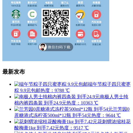
最新发布
端午节粽子四只蜜枣
粽 9.9元包邮
热度：9788 ℃
南极人男士纯
棉内裤四条装 到手24.9元
热度：10363 ℃
兰芳园0
蔗糖港式冻柠茶500ml*12瓶 到手54元
热度：9644 ℃
花刺猬浓缩桂花
酸梅膏1kg 到手7.42元
热度：9517 ℃