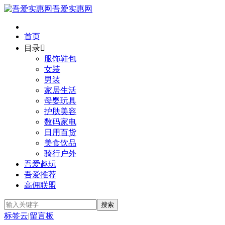
吾爱实惠网
首页
目录

服饰鞋包
女装
男装
家居生活
母婴玩具
护肤美容
数码家电
日用百货
美食饮品
骑行户外
吾爱趣玩
吾爱推荐
高佣联盟
标签云
|
留言板