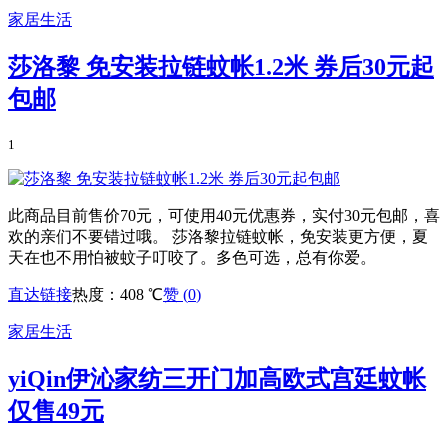
家居生活
莎洛黎 免安装拉链蚊帐1.2米 券后30元起
包邮
1
此商品目前售价70元，可使用40元优惠券，实付30元包邮，喜
欢的亲们不要错过哦。 莎洛黎拉链蚊帐，免安装更方便，夏
天在也不用怕被蚊子叮咬了。多色可选，总有你爱。
直达链接
热度：408 ℃
赞 (
0
)
家居生活
yiQin伊沁家纺三开门加高欧式宫廷蚊帐
仅售49元