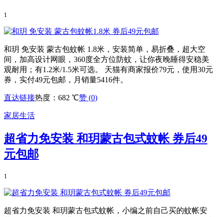
1
和玥 免安装 蒙古包蚊帐 1.8米，安装简单，易折叠，超大空
间，加高设计网眼，360度全方位防蚊，让你夜晚睡得安稳美
观耐用；有1.2米/1.5米可选。 天猫有商家报价79元，使用30元
券，实付49元包邮，月销量5416件。
直达链接
热度：682 ℃
赞 (
0
)
家居生活
超省力免安装 和玥蒙古包式蚊帐 券后49
元包邮
1
超省力免安装 和玥蒙古包式蚊帐，小编之前自己买的蚊帐安