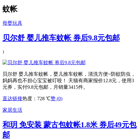
蚊帐
母婴玩具
贝尔舒 婴儿推车蚊帐 券后9.8元包邮
1
贝尔舒 婴儿推车蚊帐，婴儿推车蚊帐，清洗方便~防蚊防虫，
妈妈再也不担心宝宝被叮咬！ 天猫有商家报价12.8元，使用3
元券，实付9.8元包邮，月销量3415件。
直达链接
热度：728 ℃
赞 (
0
)
家居生活
和玥 免安装 蒙古包蚊帐1.8米 券后49元包
邮