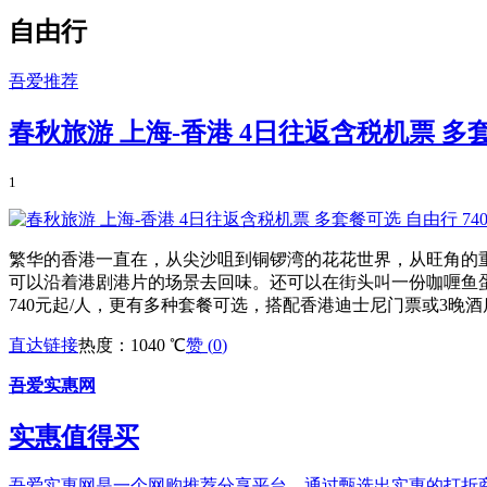
自由行
吾爱推荐
春秋旅游 上海-香港 4日往返含税机票 多套
1
繁华的香港一直在，从尖沙咀到铜锣湾的花花世界，从旺角的
可以沿着港剧港片的场景去回味。还可以在街头叫一份咖喱鱼
740元起/人，更有多种套餐可选，搭配香港迪士尼门票或3晚酒店
直达链接
热度：1040 ℃
赞 (
0
)
吾爱实惠网
实惠值得买
吾爱实惠网是一个网购推荐分享平台，通过甄选出实惠的打折商品和