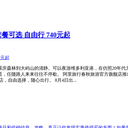
餐可选 自由行 740元起
重庆森林到大屿山的清静。可以夜游维多利亚港，在仿照20年代
蛋，任随路人来来往往不停歇。 阿里旅行春秋旅游官方旗舰店推
，自由选择，随心出行。 8月4日出...
促销信息、攻略，真正让你发现实惠值得买的东西！如果觉得[吾爱实