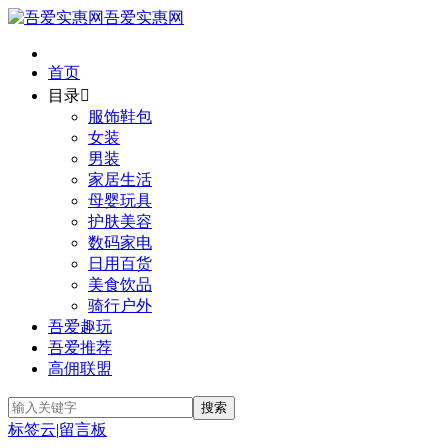
吾爱实惠网
首页
目录

服饰鞋包
女装
男装
家居生活
母婴玩具
护肤美容
数码家电
日用百货
美食饮品
骑行户外
吾爱趣玩
吾爱推荐
高佣联盟
标签云
|
留言板