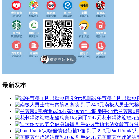
最新发布
端午节粽子四只蜜枣粽 
南极人男士纯棉内
兰芳园0蔗
花刺猬浓缩桂花酸梅
迪卡侬女款五分健身
Paul Fra
芙丽芳丝净润洁面乳1