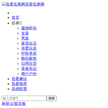
吾爱实惠网
首页
目录

服饰鞋包
女装
男装
家居生活
母婴玩具
护肤美容
数码家电
日用百货
美食饮品
骑行户外
吾爱趣玩
吾爱推荐
高佣联盟
标签云
|
留言板