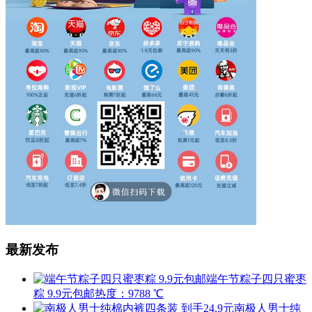
最新发布
端午节粽子四只蜜枣
粽 9.9元包邮
热度：9788 ℃
南极人男士纯