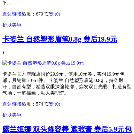
平...
直达链接
热度：670 ℃
赞 (
0
)
护肤美容
卡姿兰 自然塑形眉笔0.8g 券后19.9元
1
卡姿兰官方旗舰店报价29.9元，使用10元券，实付19.9元包
邮，月销量51061件。 卡姿兰 自然塑形眉笔 0.8g ，持久耐
汗，自然有型，塑造双眼深邃轮廓，焕发双目光彩，打造有型
气场，一笔描画，动人美“眉”。
直达链接
热度：574 ℃
赞 (
0
)
护肤美容
露兰姬娜 双头修容棒 遮瑕膏 券后5.9元包