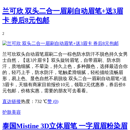
兰可欣 双头二合一眉刷自动眉笔+送3眉
卡 券后8元包邮
2
兰可欣双头自动眉笔眉刷二合一棕色防水防汗不脱色持久女男
士自然，【送3片眉卡】双头旋转眉笔，自带眉刷、防水防
汗，质地细腻，不晕染，持久上色，多种颜色，选择最适合你
的，轻巧上手，防水防汗，笔触柔滑细腻，轻松描绘流畅眉
形，易上色、显色自然不易脱妆 双头二合一眉刷自动眉笔+送
3眉卡，天猫有商家目前报价10元，领取2元优惠券，券后价8
元包邮，价格实惠，需要的朋友可去看看。
直达链接
热度：732 ℃
赞 (
0
)
护肤美容
泰国Mistine 3D立体眉笔 一字眉眉粉染眉