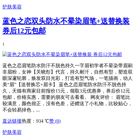
护肤美容
蓝色之恋双头防水不晕染眉笔+送替换装
券后12元包邮
1
蓝色之恋眉笔防水防汗不脱色持久一字眉初学者不晕染带眉刷
非眉粉，女神【关晓彤】代言，持久耐汗，自然有型，塑造双
眼深邃轮廓，焕发双目光彩，打造有型气场，一笔描画，动人
美“眉”【送替换芯+眉卡】 蓝色之恋眉笔防水防汗不脱色持
久，天猫有商家目前报价15元，领取3元优惠券，券后价12元
包邮，价格实惠，需要的朋友可去看看。 网友评价： 眉笔比
较满意，颜色很正，没有色差，还赠送了小礼物，比较贴心，
不会轻易掉色，...
直达链接
热度：934 ℃
赞 (
0
)
护肤美容