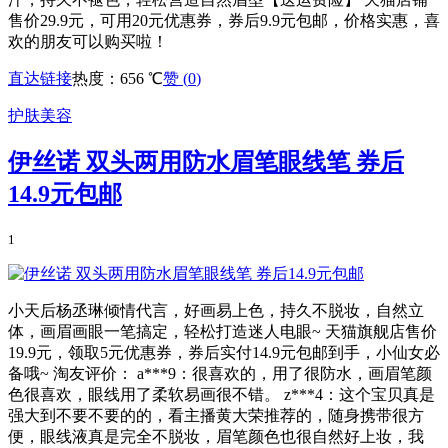
售价29.9元，可用20元优惠券，券后9.9元包邮，价格实惠，喜
欢的朋友可以购买啦！
直达链接
热度：656 ℃
赞 (
0
)
护肤美容
伊丝诺 双头两用防水眉笔眼线笔 券后
14.9元包邮
1
小天后杨丞琳倾情代言，好画易上色，持久不脱妆，自然立
体，画眉画眼一笔搞定，轻松打造迷人电眼~ 天猫旗舰店售价
19.9元，领取5元优惠券，券后实付14.9元包邮到手，小仙女必
备哦~ 淘友评价： a***9：很喜欢的，用了很防水，画眉笔颜
色很喜欢，眼线用了柔软易画很不错。 z***4：这个宝贝真是
强大到不要不要的的，看主播黄大荣推荐的，随身携带很方
便，眼线液真是完全不脱妆，眉笔颜色也很自然好上妆，我