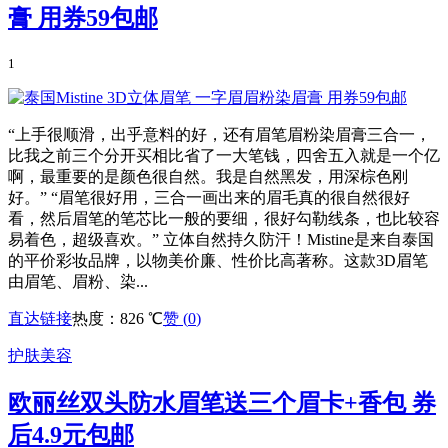
膏 用券59包邮
1
“上手很顺滑，出乎意料的好，还有眉笔眉粉染眉膏三合一，
比我之前三个分开买相比省了一大笔钱，四舍五入就是一个亿
啊，最重要的是颜色很自然。我是自然黑发，用深棕色刚
好。” “眉笔很好用，三合一画出来的眉毛真的很自然很好
看，然后眉笔的笔芯比一般的要细，很好勾勒线条，也比较容
易着色，超级喜欢。” 立体自然持久防汗！Mistine是来自泰国
的平价彩妆品牌，以物美价廉、性价比高著称。这款3D眉笔
由眉笔、眉粉、染...
直达链接
热度：826 ℃
赞 (
0
)
护肤美容
欧丽丝双头防水眉笔送三个眉卡+香包 券
后4.9元包邮