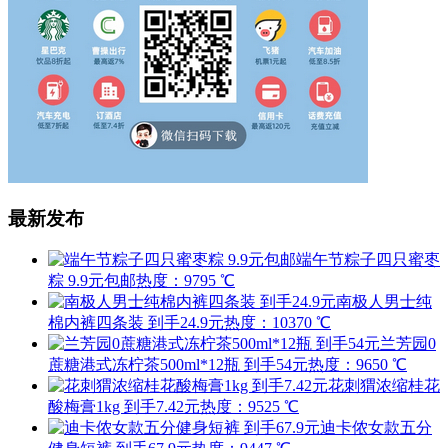
最新发布
端午节粽子四只蜜枣
粽 9.9元包邮
热度：9795 ℃
南极人男士纯
棉内裤四条装 到手24.9元
热度：10370 ℃
兰芳园0
蔗糖港式冻柠茶500ml*12瓶 到手54元
热度：9650 ℃
花刺猬浓缩桂花
酸梅膏1kg 到手7.42元
热度：9525 ℃
迪卡侬女款五分