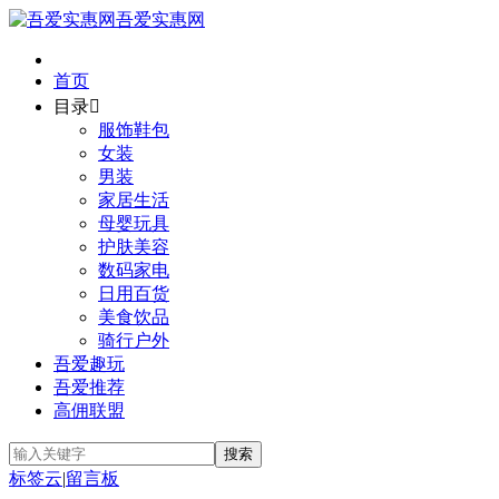
吾爱实惠网
首页
目录

服饰鞋包
女装
男装
家居生活
母婴玩具
护肤美容
数码家电
日用百货
美食饮品
骑行户外
吾爱趣玩
吾爱推荐
高佣联盟
标签云
|
留言板