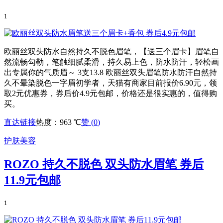
1
欧丽丝双头防水自然持久不脱色眉笔，【送三个眉卡】眉笔自
然流畅勾勒，笔触细腻柔滑，持久易上色，防水防汗，轻松画
出专属你的气质眉～ 3支13.8 欧丽丝双头眉笔防水防汗自然持
久不晕染脱色一字眉初学者，天猫有商家目前报价6.90元，领
取2元优惠券，券后价4.9元包邮，价格还是很实惠的，值得购
买。
直达链接
热度：963 ℃
赞 (
0
)
护肤美容
ROZO 持久不脱色 双头防水眉笔 券后
11.9元包邮
1