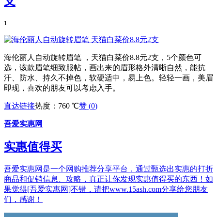
支
1
海伦丽人自动旋转眉笔 ，天猫白菜价8.8元2支，5个颜色可
选，该款眉笔细致服帖，画出来的眉形格外清晰自然，能抗
汗、防水、持久不掉色，软硬适中，易上色。轻轻一画，美眉
即现，喜欢的朋友可以考虑入手。
直达链接
热度：760 ℃
赞 (
0
)
吾爱实惠网
实惠值得买
吾爱实惠网是一个网购推荐分享平台，通过甄选出实惠的打折
商品和促销信息、攻略，真正让你发现实惠值得买的东西！如
果觉得[吾爱实惠网]不错，请把www.15ash.com分享给您朋友
们，感谢！