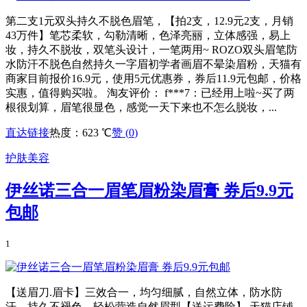
第二支1元双头持久不脱色眉笔，【拍2支，12.9元2支，月销
43万件】笔芯柔软，勾勒清晰，色泽亮丽，立体感强，易上
妆，持久不脱妆，双笔头设计，一笔两用~ ROZO双头眉笔防
水防汗不脱色自然持久一字眉初学者画眉不晕染眉粉，天猫有
商家目前报价16.9元，使用5元优惠券，券后11.9元包邮，价格
实惠，值得购买啦。 淘友评价： f***7：已经用上啦~买了两
根很划算，眉笔很显色，感觉一天下来也不怎么脱妆，...
直达链接
热度：623 ℃
赞 (
0
)
护肤美容
伊丝诺三合一眉笔眉粉染眉膏 券后9.9元
包邮
1
【送眉刀.眉卡】三效合一，均匀细腻，自然立体，防水防
汗，持久不褪色，轻松营造自然眉型【送运费险】 天猫店铺