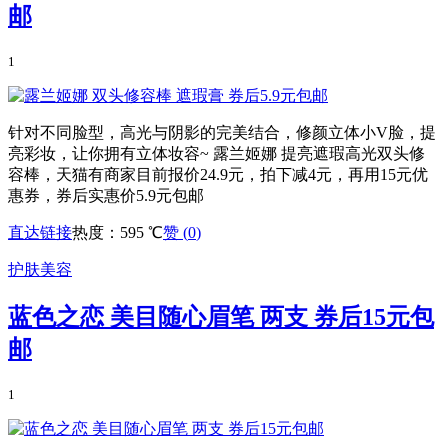
邮
1
针对不同脸型，高光与阴影的完美结合，修颜立体小V脸，提
亮彩妆，让你拥有立体妆容~ 露兰姬娜 提亮遮瑕高光双头修
容棒，天猫有商家目前报价24.9元，拍下减4元，再用15元优
惠券，券后实惠价5.9元包邮
直达链接
热度：595 ℃
赞 (
0
)
护肤美容
蓝色之恋 美目随心眉笔 两支 券后15元包
邮
1