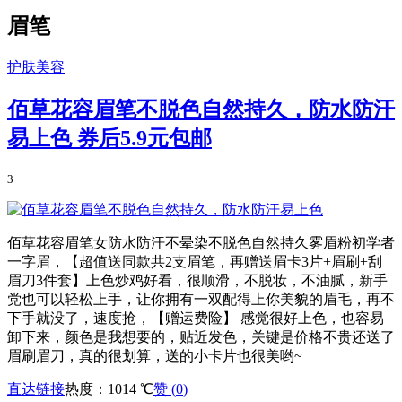
眉笔
护肤美容
佰草花容眉笔不脱色自然持久，防水防汗
易上色
券后5.9元包邮
3
佰草花容眉笔女防水防汗不晕染不脱色自然持久雾眉粉初学者
一字眉，【超值送同款共2支眉笔，再赠送眉卡3片+眉刷+刮
眉刀3件套】上色炒鸡好看，很顺滑，不脱妆，不油腻，新手
党也可以轻松上手，让你拥有一双配得上你美貌的眉毛，再不
下手就没了，速度抢，【赠运费险】 感觉很好上色，也容易
卸下来，颜色是我想要的，贴近发色，关键是价格不贵还送了
眉刷眉刀，真的很划算，送的小卡片也很美哟~
直达链接
热度：1014 ℃
赞 (
0
)