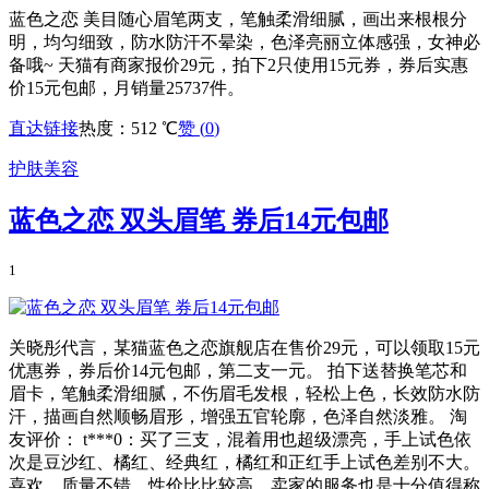
蓝色之恋 美目随心眉笔两支，笔触柔滑细腻，画出来根根分
明，均匀细致，防水防汗不晕染，色泽亮丽立体感强，女神必
备哦~ 天猫有商家报价29元，拍下2只使用15元券，券后实惠
价15元包邮，月销量25737件。
直达链接
热度：512 ℃
赞 (
0
)
护肤美容
蓝色之恋 双头眉笔 券后14元包邮
1
关晓彤代言，某猫蓝色之恋旗舰店在售价29元，可以领取15元
优惠券，券后价14元包邮，第二支一元。 拍下送替换笔芯和
眉卡，笔触柔滑细腻，不伤眉毛发根，轻松上色，长效防水防
汗，描画自然顺畅眉形，增强五官轮廓，色泽自然淡雅。 淘
友评价： t***0：买了三支，混着用也超级漂亮，手上试色依
次是豆沙红、橘红、经典红，橘红和正红手上试色差别不大。
喜欢，质量不错，性价比比较高。卖家的服务也是十分值得称