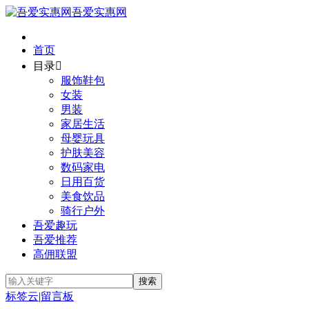
吾爱实惠网
首页
目录

服饰鞋包
女装
男装
家居生活
母婴玩具
护肤美容
数码家电
日用百货
美食饮品
骑行户外
吾爱趣玩
吾爱推荐
高佣联盟
标签云
|
留言板