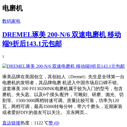
电磨机
数码家电
DREMEL琢美 200-N/6 双速电磨机 移动
端9折后143.1元包邮
1
琢美品牌在美国创立，其创始人（Dremel）先生是全球第一台
电磨机的发明者，其品牌电磨 机进入中国市场后口碑不错。
这套琢美 200 F0130200NK电磨机属于较为入门的型号，包含
磨机、夹头匙、以及6个摸头/配件，可雕刻、研磨、抛光、切
割等。1500/3000两档转速可调。质量比较可靠，功率为120
瓦，两档可调，最高35000转每分钟，带六个磨头，近期家装
或者爱好DIY的值友可以关注。 京东网页...
直达链接
热度：1122 ℃
赞 (
0
)