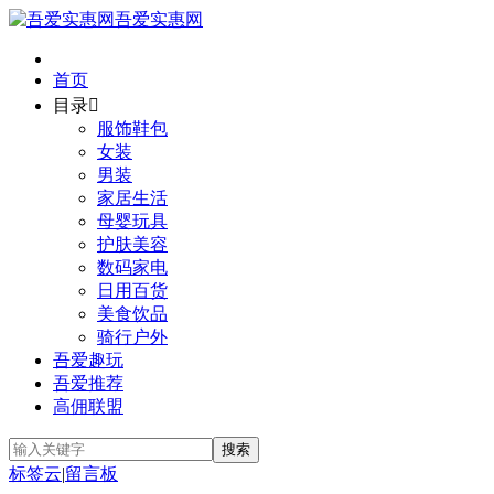
吾爱实惠网
首页
目录

服饰鞋包
女装
男装
家居生活
母婴玩具
护肤美容
数码家电
日用百货
美食饮品
骑行户外
吾爱趣玩
吾爱推荐
高佣联盟
标签云
|
留言板