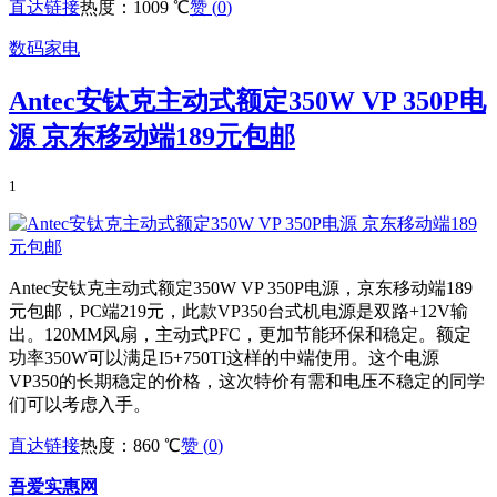
直达链接
热度：1009 ℃
赞 (
0
)
数码家电
Antec安钛克主动式额定350W VP 350P电
源 京东移动端189元包邮
1
Antec安钛克主动式额定350W VP 350P电源，京东移动端189
元包邮，PC端219元，此款VP350台式机电源是双路+12V输
出。120MM风扇，主动式PFC，更加节能环保和稳定。额定
功率350W可以满足I5+750TI这样的中端使用。这个电源
VP350的长期稳定的价格，这次特价有需和电压不稳定的同学
们可以考虑入手。
直达链接
热度：860 ℃
赞 (
0
)
吾爱实惠网