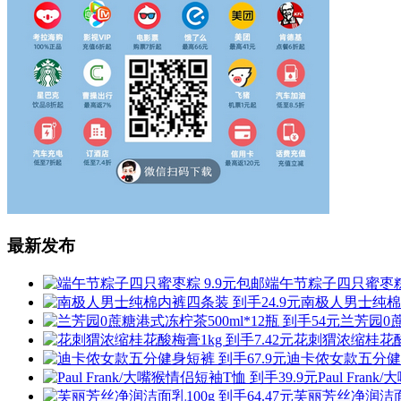
最新发布
端午节粽子四只蜜枣粽 
南极人男士纯棉内
兰芳园0蔗
花刺猬浓缩桂花酸梅
迪卡侬女款五分健身
Paul Fra
芙丽芳丝净润洁面乳1