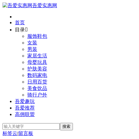
吾爱实惠网
首页
目录

服饰鞋包
女装
男装
家居生活
母婴玩具
护肤美容
数码家电
日用百货
美食饮品
骑行户外
吾爱趣玩
吾爱推荐
高佣联盟
标签云
|
留言板