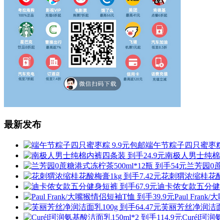
最新发布
端午节粽子四只蜜枣粽 
南极人男士纯棉内
兰芳园0蔗
花刺猬浓缩桂花酸梅
迪卡侬女款五分健身
Paul Fra
芙丽芳丝净润洁面乳1
Curél珂润