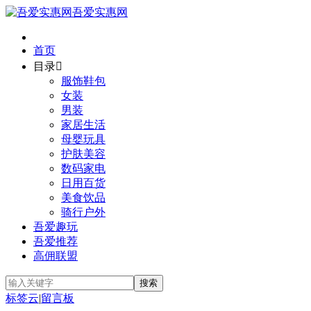
吾爱实惠网
首页
目录

服饰鞋包
女装
男装
家居生活
母婴玩具
护肤美容
数码家电
日用百货
美食饮品
骑行户外
吾爱趣玩
吾爱推荐
高佣联盟
标签云
|
留言板