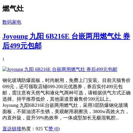
燃气灶
数码家电
Joyoung 九阳 6B216E 台嵌两用燃气灶 券
后499元包邮
1
钢化玻璃防爆面板，时尚耐用，免费上门安装。目前天猫售价
699元，还可领取店铺699-200元优惠券，券后实付499元包
邮，需注意有天然气和液化气两种可选，请根据供气方式正确
选择。持平推荐低价，其他渠道普遍售价599元以上。
Joyoung 九阳6B216E台嵌两用燃气灶，采用3层防爆钢化玻璃
面板，不留油渍不生锈，美观耐用易擦洗，3800w高效火力，
内直外旋，提升59%热效率，一体成型加长无极混氧腔...
直达链接
热度：925 ℃
赞 (
0
)