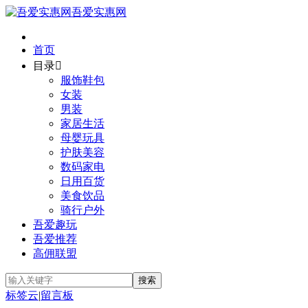
吾爱实惠网
首页
目录

服饰鞋包
女装
男装
家居生活
母婴玩具
护肤美容
数码家电
日用百货
美食饮品
骑行户外
吾爱趣玩
吾爱推荐
高佣联盟
标签云
|
留言板