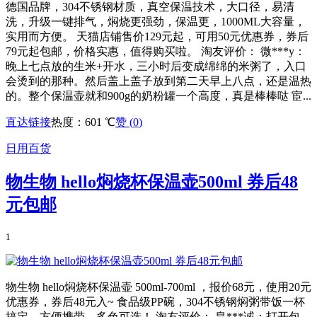
德国品牌，304不锈钢材质，真空保温技术，大口径，易清
洗，升级一键排气，焖烧更强劲，保温更，1000ML大容量，
实用而方便。 天猫店铺售价129元起，可用50元优惠券，券后
79元起包邮，价格实惠，值得购买啦。 淘友评价： 微***y：
晚上七点放的生米+开水，三小时后变成绵绵的米粥了，入口
会烫到的那种。然后盖上盖子放到第二天早上八点，还是温热
的。整个保温壶就和900g的奶粉罐一个高度，真是棒棒哒 宦...
直达链接
热度：601 ℃
赞 (
0
)
日用百货
物生物 hello焖烧杯保温壶500ml 券后48
元包邮
1
物生物 hello焖烧杯保温壶 500ml-700ml ，报价68元，使用20元
优惠券，券后48元入~ 食品级PP碗，304不锈钢焖粥带饭一杯
搞定，方便携带，多色可选！ 淘友评价： 皇***诚：打开包