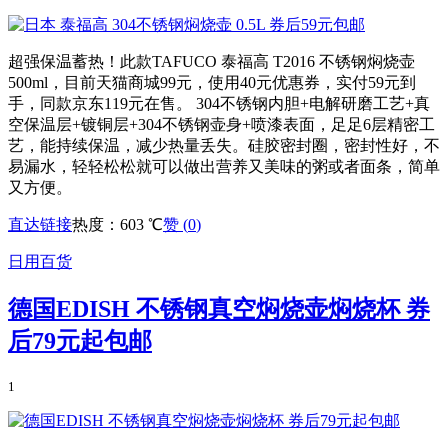
超强保温蓄热！此款TAFUCO 泰福高 T2016 不锈钢焖烧壶
500ml，目前天猫商城99元，使用40元优惠券，实付59元到
手，同款京东119元在售。 304不锈钢内胆+电解研磨工艺+真
空保温层+镀铜层+304不锈钢壶身+喷漆表面，足足6层精密工
艺，能持续保温，减少热量丢失。硅胶密封圈，密封性好，不
易漏水，轻轻松松就可以做出营养又美味的粥或者面条，简单
又方便。
直达链接
热度：603 ℃
赞 (
0
)
日用百货
德国EDISH 不锈钢真空焖烧壶焖烧杯 券
后79元起包邮
1