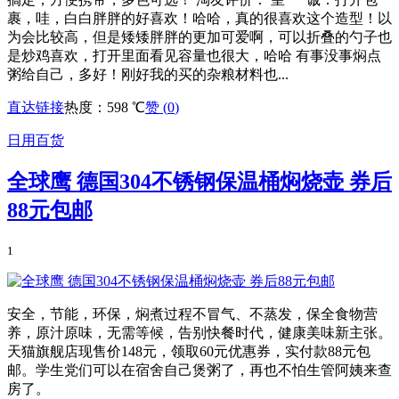
裹，哇，白白胖胖的好喜欢！哈哈，真的很喜欢这个造型！以
为会比较高，但是矮矮胖胖的更加可爱啊，可以折叠的勺子也
是炒鸡喜欢，打开里面看见容量也很大，哈哈 有事没事焖点
粥给自己，多好！刚好我的买的杂粮材料也...
直达链接
热度：598 ℃
赞 (
0
)
日用百货
全球鹰 德国304不锈钢保温桶焖烧壶 券后
88元包邮
1
安全，节能，环保，焖煮过程不冒气、不蒸发，保全食物营
养，原汁原味，无需等候，告别快餐时代，健康美味新主张。
天猫旗舰店现售价148元，领取60元优惠券，实付款88元包
邮。学生党们可以在宿舍自己煲粥了，再也不怕生管阿姨来查
房了。