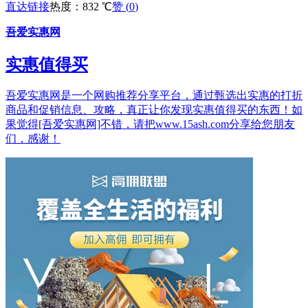
直达链接
热度：832 ℃
赞 (
0
)
吾爱实惠网
实惠值得买
吾爱实惠网是一个网购推荐分享平台，通过甄选出实惠的打折
商品和促销信息、攻略，真正让你发现实惠值得买的东西！如
果觉得[吾爱实惠网]不错，请把www.15ash.com分享给您朋友
们，感谢！