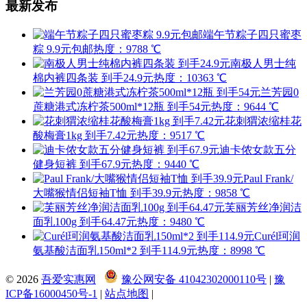
最新发布
端午节粽子四只蜜枣
粽 9.9元包邮
热度：9788 ℃
南极人男士纯
棉内裤四条装 到手24.9元
热度：10363 ℃
兰芳园0
蔗糖港式冻柠茶500ml*12瓶 到手54元
热度：9644 ℃
花刺猬浓缩桂花
酸梅膏1kg 到手7.42元
热度：9517 ℃
迪卡侬女款五分
健身短裤 到手67.9元
热度：9440 ℃
Paul Frank/
大嘴猴情侣短袖T恤 到手39.9元
热度：9858 ℃
芙丽芳丝净润洁
面乳100g 到手64.47元
热度：9480 ℃
Curél珂润
氨基酸洁面乳150ml*2 到手114.9元
热度：8998 ℃
© 2026
吾爱实惠网
豫公网安备 41042302000110号
|
豫
ICP备16000450号-1
|
站点地图
|