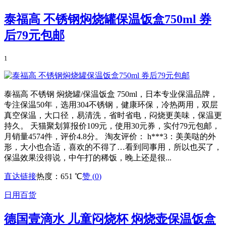
泰福高 不锈钢焖烧罐保温饭盒750ml 券
后79元包邮
1
泰福高 不锈钢 焖烧罐/保温饭盒 750ml，日本专业保温品牌，
专注保温50年，选用304不锈钢，健康环保，冷热两用，双层
真空保温，大口径，易清洗，省时省电，闷烧更美味，保温更
持久。 天猫聚划算报价109元，使用30元券，实付79元包邮，
月销量4574件，评价4.8分。 淘友评价： h***3：美美哒的外
形，大小也合适，喜欢的不得了…看到同事用，所以也买了，
保温效果没得说，中午打的稀饭，晚上还是很...
直达链接
热度：651 ℃
赞 (
0
)
日用百货
德国壹滴水 儿童闷烧杯 焖烧壶保温饭盒