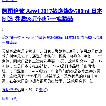
阿司倍鹭 Asvel 2017款焖烧杯500ml 日本
制造 券后98元包邮 一堆赠品
1
天猫福欣家居专营店，27日10点聚划算118元，使用20元优惠
券实付98元包邮，还送实木筷勺、提袋、杯刷等5件套，非常
划算。同款日亚算上运费到手要180元。这款焖烧杯，是2017
新款，也是日本专柜热销款。 Asvel是日本品牌「官网地
址」，日亚搜一下asvel就有，排名靠前的都是饭盒之类的厨
具。这款属于luntus系列，得益于这个系列餐具的颜值非常
高，在各大日剧中拥有很高的出镜率。 这款焖烧杯，进...
直达链接
热度：591 ℃
赞 (
0
)
日用百货