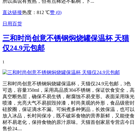
所以虽说有煮熟，但有点稀还不黏稠，下...
直达链接
热度：812 ℃
赞 (
0
)
日用百货
三和时尚创意不锈钢焖烧罐保温杯 天猫
仅24.9元包邮
1
三和时尚创意不锈钢焖烧罐保温杯，天猫仅24.9元包邮，3色
可选，容量350ml，采用高品质304不锈钢，保证饮食安全，高
真空断热层，确保不易生锈，耐腐蚀不易变形。表面采用珠光
喷漆，光亮大气不易损毁掉漆，时尚美观的外形，食品级密封
硅胶圈，保证滴水不漏。可焖煮多种粥品，长效保温，也可以
放入冰品，长时间保冷，既不破坏食物的营养新鲜，又能使食
材不易老化，保持食物的原汁原味。天猫首创家居专营店今日
售价24....