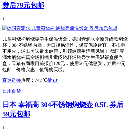
券后79元包邮
1
儿童闷烧杯焖烧壶学生保温饭盒，德国壹滴水全新升级款焖烧
杯，304不锈钢内胆，大口径易清洗，保暖保冷皆宜，不插电
不用火，焖出美味带来健康，引领健康生活新风尚！ 德国壹
滴水焖烧杯真空焖粥桶儿童闷烧杯焖烧壶学生保温饭盒便当
盒，天猫有商家目前报价129元，使用50元优惠券，券后79元
包邮，价格实惠，值得购买啦。
直达链接
热度：742 ℃
赞 (
0
)
日用百货
日本 泰福高 304不锈钢焖烧壶 0.5L 券后
59元包邮
1