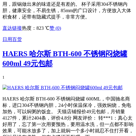
用，跟锅做出来的味道还是有差的。 杯子采用304不锈钢内
胆，健康安全，不易生锈，85mm的广口设计，方便放入大体
积食材，还带有隐藏式提手，非常方便。
直达链接
热度：823 ℃
赞 (
0
)
日用百货
HAERS 哈尔斯 BTH-600 不锈钢闷烧罐
600ml 49元包邮
1
HAERS 哈尔斯 BTH-600 不锈钢闷烧罐 600ML，中国驰名商
标，进口304不锈钢内胆，24小时保温保冷，强效焖烧，免电
加热，可以焖粥的饭盒。 天猫店铺报价49元包邮，月销量
4127件，累计2404条，评价4.8分 网友评价： 转***1：真心太
好用了，忘了第一次用要预热，要用温水洗，但一点都不影响
效果，可能水放多了，加上就焖一个多小时就忍不住打开看，