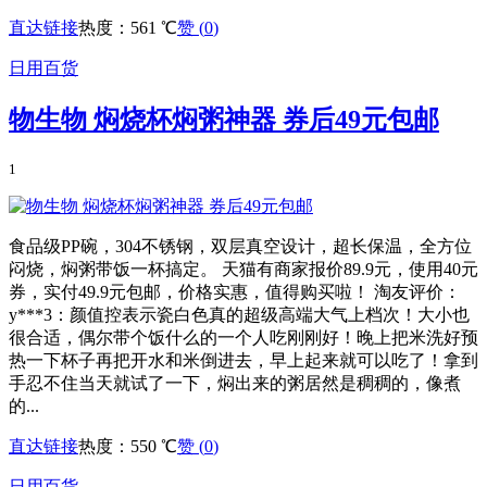
直达链接
热度：561 ℃
赞 (
0
)
日用百货
物生物 焖烧杯焖粥神器 券后49元包邮
1
食品级PP碗，304不锈钢，双层真空设计，超长保温，全方位
闷烧，焖粥带饭一杯搞定。 天猫有商家报价89.9元，使用40元
券，实付49.9元包邮，价格实惠，值得购买啦！ 淘友评价：
y***3：颜值控表示瓷白色真的超级高端大气上档次！大小也
很合适，偶尔带个饭什么的一个人吃刚刚好！晚上把米洗好预
热一下杯子再把开水和米倒进去，早上起来就可以吃了！拿到
手忍不住当天就试了一下，焖出来的粥居然是稠稠的，像煮
的...
直达链接
热度：550 ℃
赞 (
0
)
日用百货