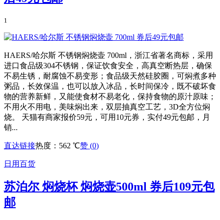
1
HAERS/哈尔斯 不锈钢焖烧壶 700ml，浙江省著名商标，采用
进口食品级304不锈钢，保证饮食安全，高真空断热层，确保
不易生锈，耐腐蚀不易变形；食品级天然硅胶圈，可焖煮多种
粥品，长效保温，也可以放入冰品，长时间保冷，既不破坏食
物的营养新鲜，又能使食材不易老化，保持食物的原汁原味；
不用火不用电，美味焖出来，双层抽真空工艺，3D全方位焖
烧。 天猫有商家报价59元，可用10元券，实付49元包邮，月
销...
直达链接
热度：562 ℃
赞 (
0
)
日用百货
苏泊尔 焖烧杯 焖烧壶500ml 券后109元包
邮