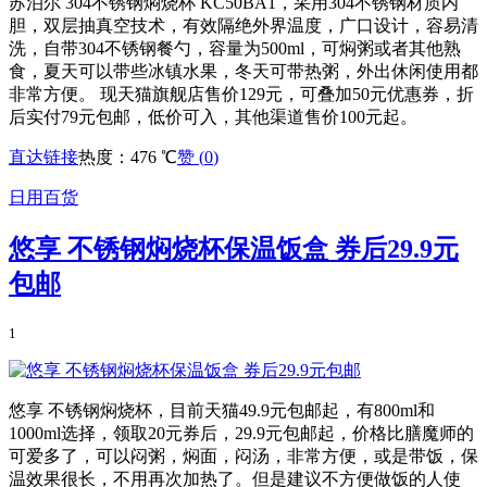
苏泊尔 304不锈钢焖烧杯 KC50BA1，采用304不锈钢材质内
胆，双层抽真空技术，有效隔绝外界温度，广口设计，容易清
洗，自带304不锈钢餐勺，容量为500ml，可焖粥或者其他熟
食，夏天可以带些冰镇水果，冬天可带热粥，外出休闲使用都
非常方便。 现天猫旗舰店售价129元，可叠加50元优惠券，折
后实付79元包邮，低价可入，其他渠道售价100元起。
直达链接
热度：476 ℃
赞 (
0
)
日用百货
悠享 不锈钢焖烧杯保温饭盒 券后29.9元
包邮
1
悠享 不锈钢焖烧杯，目前天猫49.9元包邮起，有800ml和
1000ml选择，领取20元券后，29.9元包邮起，价格比膳魔师的
可爱多了，可以闷粥，焖面，闷汤，非常方便，或是带饭，保
温效果很长，不用再次加热了。但是建议不方便做饭的人使