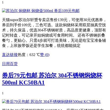
1
天猫supor苏泊尔轩赟专卖店售价139元，可使用30元优惠券，
券后到手价109元，三色可选。这款焖烧杯采用双层抽真空技
术，持久保温，优选304不锈钢材质，高品质更健康，顶部有
记时转盘，可记录开始焖烧或可食用时间。 还有不锈钢折叠
餐勺，更贴心。只需4步就可打造美味，无论是给宝宝准备辅
食，上班族带饭还是学生加餐，统统都能搞定
直达链接
热度：632 ℃
赞 (
0
)
日用百货
券后79元包邮 苏泊尔 304不锈钢焖烧杯
500ml KC50BA1
1