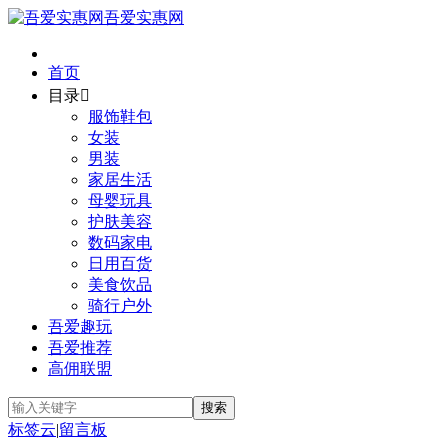
吾爱实惠网
首页
目录

服饰鞋包
女装
男装
家居生活
母婴玩具
护肤美容
数码家电
日用百货
美食饮品
骑行户外
吾爱趣玩
吾爱推荐
高佣联盟
标签云
|
留言板