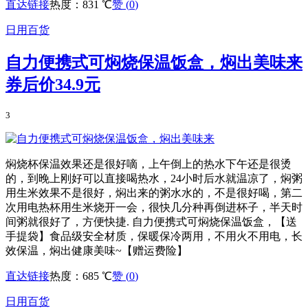
直达链接
热度：831 ℃
赞 (
0
)
日用百货
自力便携式可焖烧保温饭盒，焖出美味来
券后价34.9元
3
焖烧杯保温效果还是很好嘀，上午倒上的热水下午还是很烫
的，到晚上刚好可以直接喝热水，24小时后水就温凉了，焖粥
用生米效果不是很好，焖出来的粥水水的，不是很好喝，第二
次用电热杯用生米烧开一会，很快几分种再倒进杯子，半天时
间粥就很好了，方便快捷. 自力便携式可焖烧保温饭盒，【送
手提袋】食品级安全材质，保暖保冷两用，不用火不用电，长
效保温，焖出健康美味~【赠运费险】
直达链接
热度：685 ℃
赞 (
0
)
日用百货