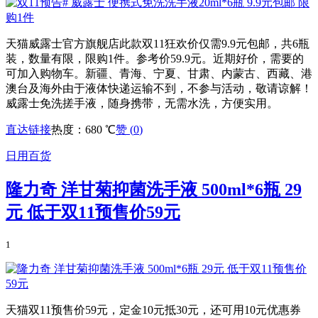
天猫威露士官方旗舰店此款双11狂欢价仅需9.9元包邮，共6瓶
装，数量有限，限购1件。参考价59.9元。近期好价，需要的
可加入购物车。新疆、青海、宁夏、甘肃、内蒙古、西藏、港
澳台及海外由于液体快递运输不到，不参与活动，敬请谅解！
威露士免洗搓手液，随身携带，无需水洗，方便实用。
直达链接
热度：680 ℃
赞 (
0
)
日用百货
隆力奇 洋甘菊抑菌洗手液 500ml*6瓶 29
元 低于双11预售价59元
1
天猫双11预售价59元，定金10元抵30元，还可用10元优惠券