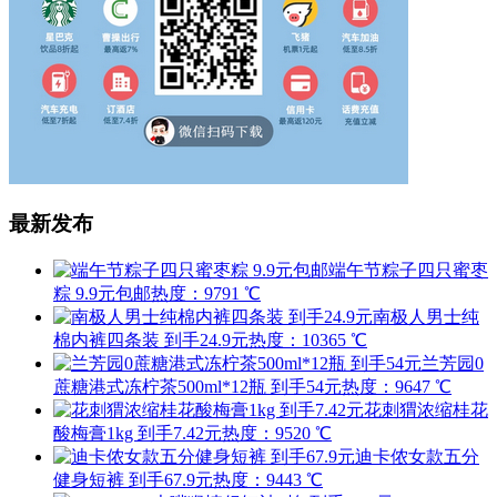
最新发布
端午节粽子四只蜜枣
粽 9.9元包邮
热度：9791 ℃
南极人男士纯
棉内裤四条装 到手24.9元
热度：10365 ℃
兰芳园0
蔗糖港式冻柠茶500ml*12瓶 到手54元
热度：9647 ℃
花刺猬浓缩桂花
酸梅膏1kg 到手7.42元
热度：9520 ℃
迪卡侬女款五分
健身短裤 到手67.9元
热度：9443 ℃