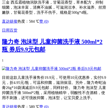
三金 西瓜霜植物润肤洗手液，甘菊花香型，草本配方，抑制
细菌，泡沫丰富，清爽不油腻，可滋润洁净、补水滋养、丝滑
嫩肤，甘菊花香型，洗手不伤手。规格是500g*4瓶。
直达链接
热度：584 ℃
赞 (
0
)
日用百货
隆力奇 泡沫型 儿童抑菌洗手液 500ml*2
瓶 券后9.9元包邮
1
目前这款儿童洗手液售价19.9元，可使用10元优惠券，实付9.9
元，折4.95元/瓶，可温和抑菌，滋润保湿。另外，隆力奇蛇油
膏26g*16袋满减后9.9元包邮，同样好价。 隆力奇 泡沫型 儿童
抑菌洗手液 500ml*2瓶，采用植物精华，弱酸性不含酒精，使
用不刺激，还可强效抑菌，泡沫型，让宝贝爱上洗手。
直达链接
热度：589 ℃
赞 (
0
)