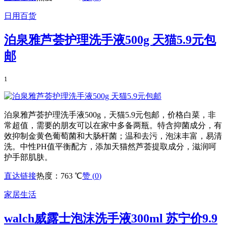
日用百货
泊泉雅芦荟护理洗手液500g 天猫5.9元包
邮
1
泊泉雅芦荟护理洗手液500g，天猫5.9元包邮，价格白菜，非
常超值，需要的朋友可以在家中多备两瓶。特含抑菌成分，有
效抑制金黄色葡萄菌和大肠杆菌；温和去污，泡沫丰富，易清
洗。中性PH值平衡配方，添加天猫然芦荟提取成分，滋润呵
护手部肌肤。
直达链接
热度：763 ℃
赞 (
0
)
家居生活
walch威露士泡沫洗手液300ml 苏宁价9.9