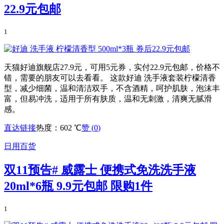
22.9元包邮
1
天猫好迪旗舰店27.9元，可用5元券，实付22.9元包邮，价格不
错，需要的朋友可以去看看。 这款好迪 洗手液套装柠檬清香
型，减少细菌，温和清洁双手，不含酒精，呵护肌肤，泡沫丰
富，但易冲洗，适用于所有肤质，温和无刺激，清爽无腻滑
感。
直达链接
热度：602 ℃
赞 (
0
)
日用百货
双11预告# 威露士 便携式免洗洗手液
20ml*6瓶 9.9元包邮 限购1件
1