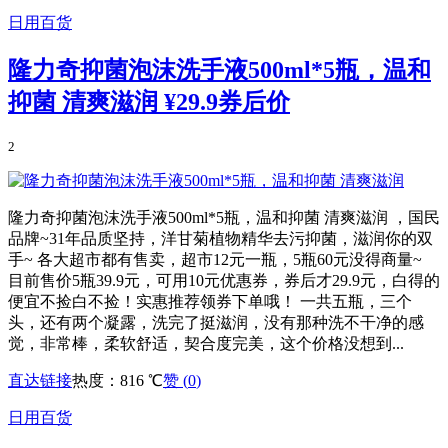
日用百货
隆力奇抑菌泡沫洗手液500ml*5瓶，温和
抑菌 清爽滋润
¥29.9券后价
2
隆力奇抑菌泡沫洗手液500ml*5瓶，温和抑菌 清爽滋润 ，国民
品牌~31年品质坚持，洋甘菊植物精华去污抑菌，滋润你的双
手~ 各大超市都有售卖，超市12元一瓶，5瓶60元没得商量~
目前售价5瓶39.9元，可用10元优惠券，券后才29.9元，白得的
便宜不捡白不捡！实惠推荐领券下单哦！ 一共五瓶，三个
头，还有两个凝露，洗完了挺滋润，没有那种洗不干净的感
觉，非常棒，柔软舒适，契合度完美，这个价格没想到...
直达链接
热度：816 ℃
赞 (
0
)
日用百货