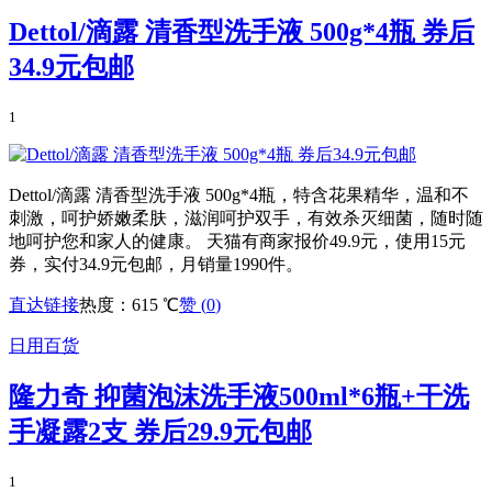
Dettol/滴露 清香型洗手液 500g*4瓶 券后
34.9元包邮
1
Dettol/滴露 清香型洗手液 500g*4瓶，特含花果精华，温和不
刺激，呵护娇嫩柔肤，滋润呵护双手，有效杀灭细菌，随时随
地呵护您和家人的健康。 天猫有商家报价49.9元，使用15元
券，实付34.9元包邮，月销量1990件。
直达链接
热度：615 ℃
赞 (
0
)
日用百货
隆力奇 抑菌泡沫洗手液500ml*6瓶+干洗
手凝露2支 券后29.9元包邮
1