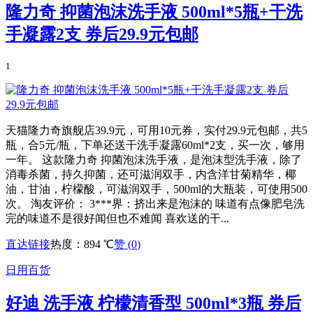
隆力奇 抑菌泡沫洗手液 500ml*5瓶+干洗
手凝露2支 券后29.9元包邮
1
天猫隆力奇旗舰店39.9元，可用10元券，实付29.9元包邮，共5
瓶，合5元/瓶，下单还送干洗手凝露60ml*2支，买一次，够用
一年。 这款隆力奇 抑菌泡沫洗手液，是泡沫型洗手液，除了
消毒杀菌，持久抑菌，还可滋润双手，内含洋甘菊精华，椰
油，甘油，柠檬酸，可滋润双手，500ml的大瓶装，可使用500
次。 淘友评价： 3***界：挤出来是泡沫的 味道有点像肥皂洗
完的味道不是很好闻但也不难闻 喜欢送的干...
直达链接
热度：894 ℃
赞 (
0
)
日用百货
好迪 洗手液 柠檬清香型 500ml*3瓶 券后