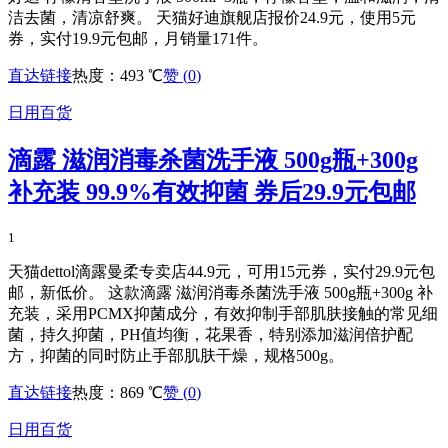
洁去菌，清凉舒爽。 天猫好迪旗舰店报价24.9元，使用5元
券，实付19.9元包邮，月销量171件。
直达链接
热度：493 ℃
赞 (
0
)
日用百货
滴露 滋润消毒杀菌洗手液 500g瓶+300g
补充装 99.9%有效抑菌 券后29.9元包邮
1
天猫dettol滴露曼柔专卖店44.9元，可用15元券，实付29.9元包
邮，新低价。 这款滴露 滋润消毒杀菌洗手液 500g瓶+300g 补
充装，采用PCMX抑菌成分，有效抑制手部肌肤接触的常见细
菌，持久抑菌，PH值均衡，花果香，特别添加滋润倍护配
方，抑菌的同时防止手部肌肤干燥，规格500g。
直达链接
热度：869 ℃
赞 (
0
)
日用百货