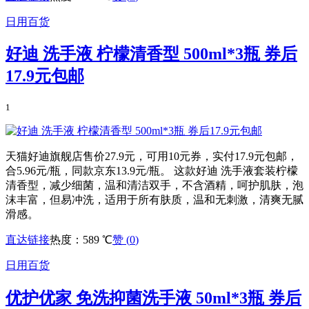
日用百货
好迪 洗手液 柠檬清香型 500ml*3瓶 券后
17.9元包邮
1
天猫好迪旗舰店售价27.9元，可用10元券，实付17.9元包邮，
合5.96元/瓶，同款京东13.9元/瓶。 这款好迪 洗手液套装柠檬
清香型，减少细菌，温和清洁双手，不含酒精，呵护肌肤，泡
沫丰富，但易冲洗，适用于所有肤质，温和无刺激，清爽无腻
滑感。
直达链接
热度：589 ℃
赞 (
0
)
日用百货
优护优家 免洗抑菌洗手液 50ml*3瓶 券后