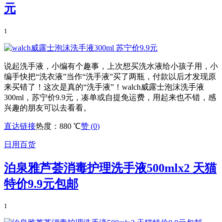
元
1
说起洗手液，小编有个趣事，上次想买洗水液给小孩子用，小
编手快把“洗衣液”当作“洗手液”买了两瓶，付款以后才发现原
来买错了！这次是真的“洗手液”！walch威露士泡沫洗手液
300ml，苏宁价9.9元，凑单或自提免运费，用起来也不错，感
兴趣的朋友可以去看看。
直达链接
热度：880 ℃
赞 (
0
)
日用百货
泊泉雅芦荟消毒护理洗手液500mlx2 天猫
特价9.9元包邮
1