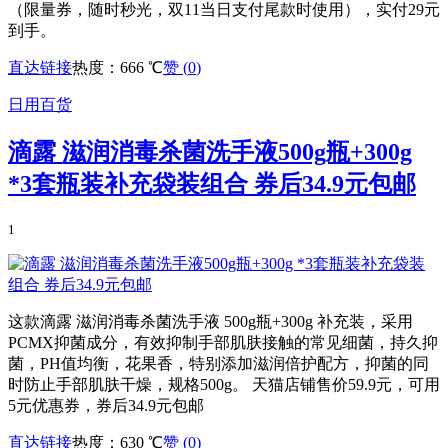
（限量券，随时秒光，双11当日支付尾款时使用），实付29元
到手。
直达链接
热度：666 ℃
赞 (
0
)
日用百货
滴露 滋润消毒杀菌洗手液500g瓶+300g
*3套瓶装补充袋装组合 券后34.9元包邮
1
这款滴露 滋润消毒杀菌洗手液 500g瓶+300g 补充装，采用
PCMX抑菌成分，有效抑制手部肌肤接触的常见细菌，持久抑
菌，PH值均衡，花果香，特别添加滋润倍护配方，抑菌的同
时防止手部肌肤干燥，规格500g。 天猫店铺售价59.9元，可用
5元优惠券，券后34.9元包邮
直达链接
热度：630 ℃
赞 (
0
)