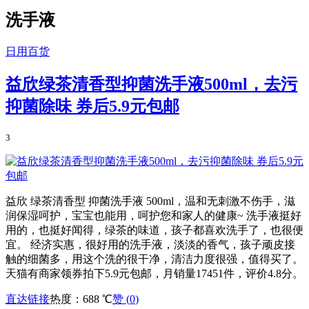
洗手液
日用百货
益欣绿茶清香型抑菌洗手液500ml，去污
抑菌除味 券后5.9元包邮
3
益欣 绿茶清香型 抑菌洗手液 500ml，温和无刺激不伤手，滋
润保湿呵护，宝宝也能用，呵护您和家人的健康~ 洗手液挺好
用的，也挺好闻得，绿茶的味道，孩子都喜欢洗手了，也很便
宜。 经济实惠，很好用的洗手液，淡淡的香气，孩子顽皮接
触的细菌多，用这个洗的很干净，清洁力度很强，值得买了。
天猫有商家领券拍下5.9元包邮，月销量17451件，评价4.8分。
直达链接
热度：688 ℃
赞 (
0
)