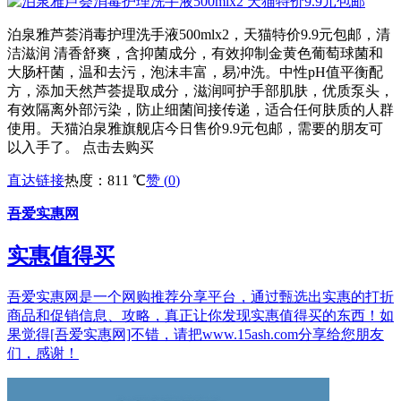
泊泉雅芦荟消毒护理洗手液500mlx2，天猫特价9.9元包邮，清
洁滋润 清香舒爽，含抑菌成分，有效抑制金黄色葡萄球菌和
大肠杆菌，温和去污，泡沫丰富，易冲洗。中性pH值平衡配
方，添加天然芦荟提取成分，滋润呵护手部肌肤，优质泵头，
有效隔离外部污染，防止细菌间接传递，适合任何肤质的人群
使用。天猫泊泉雅旗舰店今日售价9.9元包邮，需要的朋友可
以入手了。 点击去购买
直达链接
热度：811 ℃
赞 (
0
)
吾爱实惠网
实惠值得买
吾爱实惠网是一个网购推荐分享平台，通过甄选出实惠的打折
商品和促销信息、攻略，真正让你发现实惠值得买的东西！如
果觉得[吾爱实惠网]不错，请把www.15ash.com分享给您朋友
们，感谢！