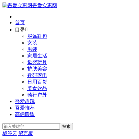
吾爱实惠网
首页
目录

服饰鞋包
女装
男装
家居生活
母婴玩具
护肤美容
数码家电
日用百货
美食饮品
骑行户外
吾爱趣玩
吾爱推荐
高佣联盟
标签云
|
留言板