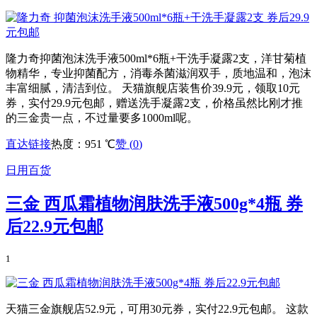
隆力奇抑菌泡沫洗手液500ml*6瓶+干洗手凝露2支，洋甘菊植
物精华，专业抑菌配方，消毒杀菌滋润双手，质地温和，泡沫
丰富细腻，清洁到位。 天猫旗舰店装售价39.9元，领取10元
券，实付29.9元包邮，赠送洗手凝露2支，价格虽然比刚才推
的三金贵一点，不过量要多1000ml呢。
直达链接
热度：951 ℃
赞 (
0
)
日用百货
三金 西瓜霜植物润肤洗手液500g*4瓶 券
后22.9元包邮
1
天猫三金旗舰店52.9元，可用30元券，实付22.9元包邮。 这款