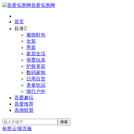
吾爱实惠网
首页
目录

服饰鞋包
女装
男装
家居生活
母婴玩具
护肤美容
数码家电
日用百货
美食饮品
骑行户外
吾爱趣玩
吾爱推荐
高佣联盟
标签云
|
留言板