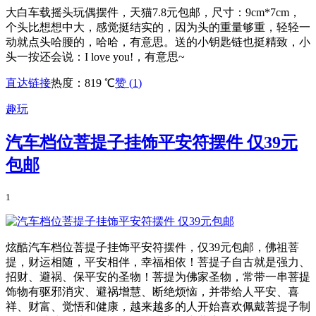
大白车载摇头玩偶摆件，天猫7.8元包邮，尺寸：9cm*7cm，
个头比想想中大，感觉挺结实的，因为头的重量够重，轻轻一
动就点头哈腰的，哈哈，有意思。送的小钥匙链也挺精致，小
头一按还会说：I love you!，有意思~
直达链接
热度：819 ℃
赞 (
1
)
趣玩
汽车档位菩提子挂饰平安符摆件 仅39元
包邮
1
炫酷汽车档位菩提子挂饰平安符摆件，仅39元包邮，佛祖菩
提，财运相随，平安相伴，幸福相依！菩提子自古就是强力、
招财、避祸、保平安的圣物！菩提为佛家圣物，常带一串菩提
饰物有驱邪消灾、避祸增慧、断绝烦恼，并带给人平安、喜
祥、财富、觉悟和健康，越来越多的人开始喜欢佩戴菩提子制