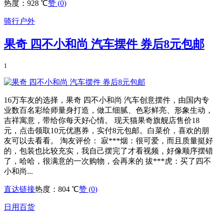
热度：928 ℃
赞 (
0
)
骑行户外
果奇 四不小和尚 汽车摆件 券后8元包邮
1
16万车友的选择，果奇 四不小和尚 汽车创意摆件，由国内专
业数百名彩绘师量身打造，做工细腻、色彩鲜亮、形象生动，
吉祥寓意，带给你每天好心情。 现天猫果奇旗舰店售价18
元，点击领取10元优惠券，实付8元包邮。白菜价，喜欢的朋
友可以去看看。 淘友评价： 寂***烟：很可爱，而且质量挺好
的，包装也比较充实，我自己摆完了才看视频，好像顺序摆错
了，哈哈，很满意的一次购物，会再来的 拔***虎：买了四不
小和尚...
直达链接
热度：804 ℃
赞 (
0
)
日用百货