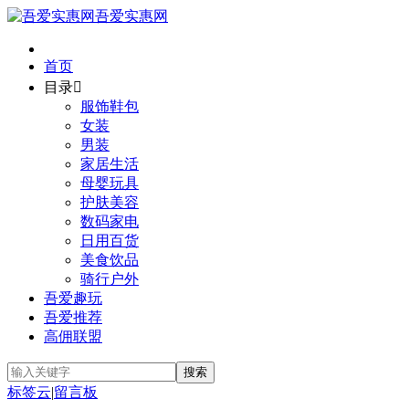
吾爱实惠网
首页
目录

服饰鞋包
女装
男装
家居生活
母婴玩具
护肤美容
数码家电
日用百货
美食饮品
骑行户外
吾爱趣玩
吾爱推荐
高佣联盟
标签云
|
留言板