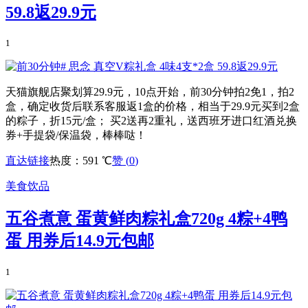
59.8返29.9元
1
天猫旗舰店聚划算29.9元，10点开始，前30分钟拍2免1，拍2
盒，确定收货后联系客服返1盒的价格，相当于29.9元买到2盒
的粽子，折15元/盒； 买2送再2重礼，送西班牙进口红酒兑换
券+手提袋/保温袋，棒棒哒！
直达链接
热度：591 ℃
赞 (
0
)
美食饮品
五谷煮意 蛋黄鲜肉粽礼盒720g 4粽+4鸭
蛋 用券后14.9元包邮
1