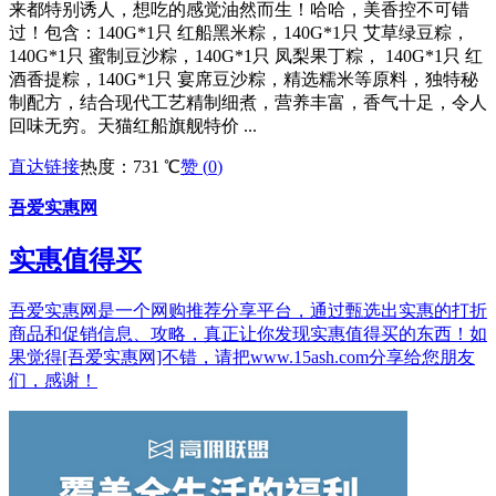
来都特别诱人，想吃的感觉油然而生！哈哈，美香控不可错
过！包含：140G*1只 红船黑米粽，140G*1只 艾草绿豆粽，
140G*1只 蜜制豆沙粽，140G*1只 凤梨果丁粽， 140G*1只 红
酒香提粽，140G*1只 宴席豆沙粽，精选糯米等原料，独特秘
制配方，结合现代工艺精制细煮，营养丰富，香气十足，令人
回味无穷。天猫红船旗舰特价 ...
直达链接
热度：731 ℃
赞 (
0
)
吾爱实惠网
实惠值得买
吾爱实惠网是一个网购推荐分享平台，通过甄选出实惠的打折
商品和促销信息、攻略，真正让你发现实惠值得买的东西！如
果觉得[吾爱实惠网]不错，请把www.15ash.com分享给您朋友
们，感谢！