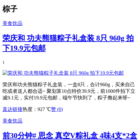
棕子
美食饮品
荣庆和 功夫熊猫粽子礼盒装 8只 960g 拍
下19.9元包邮
1
荣庆和功夫熊猫粽子礼盒装，一盒8只，合计960g，买来自己
吃或者送人都合适~ 聚划算10点特价39.9元，前1000件拍下立
减9.1元，实付19.9元包邮，端午节快到了，粽子撸起来呀~
直达链接
热度：927 ℃
赞 (
0
)
美食饮品
前30分钟# 思念 真空V粽礼盒 4味4支*2盒