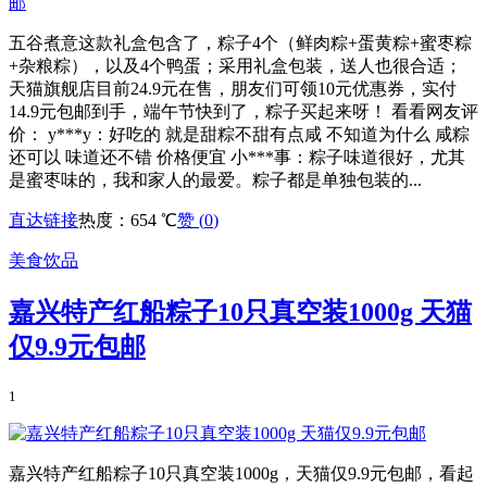
五谷煮意这款礼盒包含了，粽子4个（鲜肉粽+蛋黄粽+蜜枣粽
+杂粮粽），以及4个鸭蛋；采用礼盒包装，送人也很合适；
天猫旗舰店目前24.9元在售，朋友们可领10元优惠券，实付
14.9元包邮到手，端午节快到了，粽子买起来呀！ 看看网友评
价： y***y：好吃的 就是甜粽不甜有点咸 不知道为什么 咸粽
还可以 味道还不错 价格便宜 小***事：粽子味道很好，尤其
是蜜枣味的，我和家人的最爱。粽子都是单独包装的...
直达链接
热度：654 ℃
赞 (
0
)
美食饮品
嘉兴特产红船粽子10只真空装1000g 天猫
仅9.9元包邮
1
嘉兴特产红船粽子10只真空装1000g，天猫仅9.9元包邮，看起