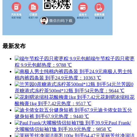
最新发布
端午节粽子四只蜜枣
粽 9.9元包邮
热度：9788 ℃
南极人男士纯
棉内裤四条装 到手24.9元
热度：10363 ℃
兰芳园0
蔗糖港式冻柠茶500ml*12瓶 到手54元
热度：9644 ℃
花刺猬浓缩桂花
酸梅膏1kg 到手7.42元
热度：9517 ℃
迪卡侬女款五分
健身短裤 到手67.9元
热度：9440 ℃
Paul Frank/
大嘴猴情侣短袖T恤 到手39.9元
热度：9858 ℃
芙丽芳丝净润洁