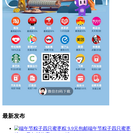
最新发布
端午节粽子四只蜜枣