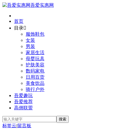
吾爱实惠网
首页
目录

服饰鞋包
女装
男装
家居生活
母婴玩具
护肤美容
数码家电
日用百货
美食饮品
骑行户外
吾爱趣玩
吾爱推荐
高佣联盟
标签云
|
留言板