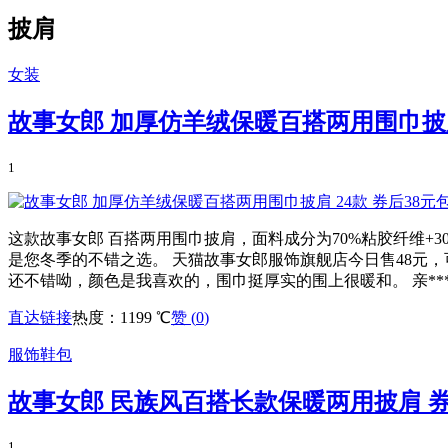
披肩
女装
故事女郎 加厚仿羊绒保暖百搭两用围巾披肩 
1
这款故事女郎 百搭两用围巾披肩，面料成分为70%粘胶纤维
是您冬季的不错之选。 天猫故事女郎服饰旗舰店今日售48元，可
还不错呦，颜色是我喜欢的，围巾挺厚实的围上很暖和。 亲***
直达链接
热度：1199 ℃
赞 (
0
)
服饰鞋包
故事女郎 民族风百搭长款保暖两用披肩 券
1