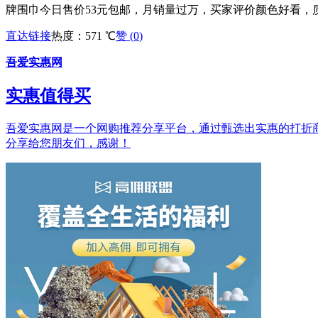
牌围巾今日售价53元包邮，月销量过万，买家评价颜色好看，
直达链接
热度：571 ℃
赞 (
0
)
吾爱实惠网
实惠值得买
吾爱实惠网是一个网购推荐分享平台，通过甄选出实惠的打折商品和
分享给您朋友们，感谢！