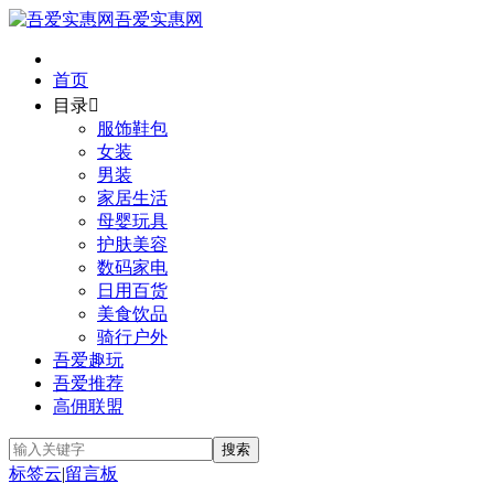
吾爱实惠网
首页
目录

服饰鞋包
女装
男装
家居生活
母婴玩具
护肤美容
数码家电
日用百货
美食饮品
骑行户外
吾爱趣玩
吾爱推荐
高佣联盟
标签云
|
留言板