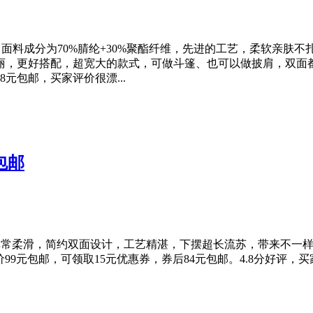
5cm，面料成分为70%腈纶+30%聚酯纤维，先进的工艺，柔软亲
丽，更好搭配，超宽大的款式，可做斗篷、也可以做披肩，双面都
元包邮，买家评价很漂...
包邮
非常柔滑，简约双面设计，工艺精湛，下摆超长流苏，带来不一
价99元包邮，可领取15元优惠券，券后84元包邮。4.8分好评