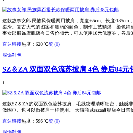
这款故事女郎 民族风保暖两用披肩，宽度:65cm、长度:18
柔滑。复古大气的图案和靓丽的颜色，制作工艺精湛，染色绚
事女郎服饰旗舰店今日售价48元，可以使用10元优惠券，券后38
直达链接
热度：620 ℃
赞 (
0
)
服饰鞋包
SZ＆ZA 双面双色流苏披肩 4色 券后84元
1
这款SZ＆ZA的双面双色流苏披肩，毛线纹理清晰细密，触感
做围巾、也可以做披肩一样使用。 天猫商城szza旗舰店今日售
直达链接
热度：596 ℃
赞 (
0
)
服饰鞋包