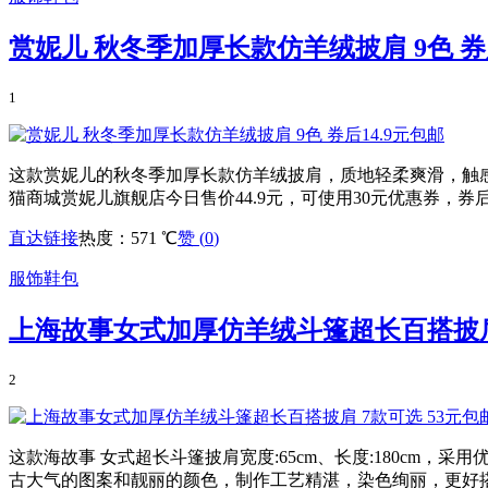
赏妮儿 秋冬季加厚长款仿羊绒披肩 9色 券后
1
这款赏妮儿的秋冬季加厚长款仿羊绒披肩，质地轻柔爽滑，触
猫商城赏妮儿旗舰店今日售价44.9元，可使用30元优惠券，券
直达链接
热度：571 ℃
赞 (
0
)
服饰鞋包
上海故事女式加厚仿羊绒斗篷超长百搭披肩 
2
这款海故事 女式超长斗篷披肩宽度:65cm、长度:180c
古大气的图案和靓丽的颜色，制作工艺精湛，染色绚丽，更好搭