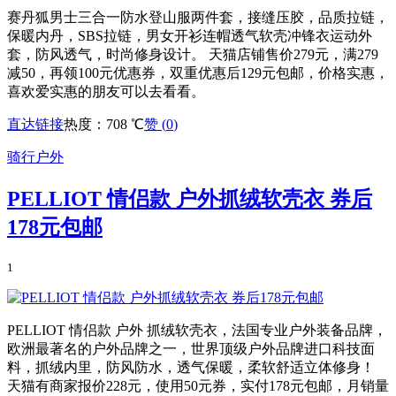
赛丹狐男士三合一防水登山服两件套，接缝压胶，品质拉链，
保暖内丹，SBS拉链，男女开衫连帽透气软壳冲锋衣运动外
套，防风透气，时尚修身设计。 天猫店铺售价279元，满279
减50，再领100元优惠券，双重优惠后129元包邮，价格实惠，
喜欢爱实惠的朋友可以去看看。
直达链接
热度：708 ℃
赞 (
0
)
骑行户外
PELLIOT 情侣款 户外抓绒软壳衣 券后
178元包邮
1
PELLIOT 情侣款 户外 抓绒软壳衣，法国专业户外装备品牌，
欧洲最著名的户外品牌之一，世界顶级户外品牌进口科技面
料，抓绒内里，防风防水，透气保暖，柔软舒适立体修身！
天猫有商家报价228元，使用50元券，实付178元包邮，月销量