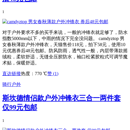
1
对于户外要求不多的买手来说，一般的冲锋衣就足够了，防水
指数5000mm以下，中雨的情况下完全没问题。 camdyztop 男
女春秋薄款户外冲锋衣，天猫售价118元，拍下58元，使用10
元优惠券后48元包邮。防风防雨，透气性一般，内层带薄款摇
绒粒，柔软舒适，无缝全压胶防水，袖口松紧胶粒式可调节魔
术贴，保暖舒适。
直达链接
热度：770 ℃
赞 (
1
)
骑行户外
斯坎德情侣款户外冲锋衣三合一两件套
仅99元包邮
1