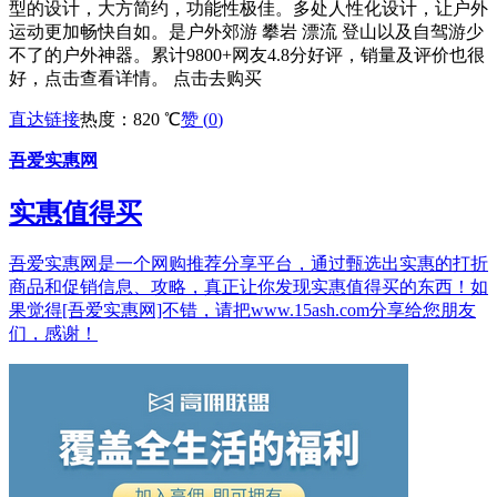
型的设计，大方简约，功能性极佳。多处人性化设计，让户外
运动更加畅快自如。是户外郊游 攀岩 漂流 登山以及自驾游少
不了的户外神器。累计9800+网友4.8分好评，销量及评价也很
好，点击查看详情。 点击去购买
直达链接
热度：820 ℃
赞 (
0
)
吾爱实惠网
实惠值得买
吾爱实惠网是一个网购推荐分享平台，通过甄选出实惠的打折
商品和促销信息、攻略，真正让你发现实惠值得买的东西！如
果觉得[吾爱实惠网]不错，请把www.15ash.com分享给您朋友
们，感谢！