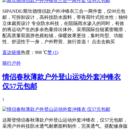
SIPANDE/斯坎德情侣款户外冲锋衣三合一两件套，仅99元包
邮，可拆卸设计，高科技防水面料，带有荷叶式拒水性；独特
立体裁剪设计 专业防水科技，在阻隔雨水渗入的同时，有效
的将运动产生的多余热量排出体外。采用国际拉链紧密顺滑，
配高质量双面拼色摇粒绒，保暖效果更佳，集时尚型、功能
性、舒适性于一身，户外野营、旅行首选！ 点击去购买
直达链接
热度：908 ℃
赞 (
1
)
骑行户外
情侣春秋薄款户外登山运动外套冲锋衣
仅57元包邮
1
达斯登情侣春秋薄款户外登山运动外套冲锋衣，仅57元包邮，
采用户外科技防水透气耐磨面料制作，完美透气。搭配修身版