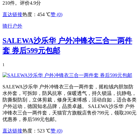
210件。评价4.9分
直达链接
热度：454 ℃
赞 (
0
)
骑行户外
SALEWA沙乐华 户外冲锋衣三合一两件
套 券后599元包邮
1
SALEWA沙乐华 户外冲锋衣三合一两件套，摇粒绒内胆加防
水外套，可拆卸，防风抗寒，保暖透气，持久锁温，抗静电，
防撕裂防刮，立体剪裁，修身无束缚感，活动自如，适合各类
户外运动，德国知名品牌，品质卓越。 SALEWA沙乐华 户外
冲锋衣三合一两件套，天猫官方旗舰店售价799元，领取200元
优惠券，券后599元包邮。
直达链接
热度：523 ℃
赞 (
0
)