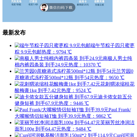
最新发布
端午节粽子四只蜜枣
粽 9.9元包邮
热度：9794 ℃
南极人男士纯
棉内裤四条装 到手24.9元
热度：10370 ℃
兰芳园0
蔗糖港式冻柠茶500ml*12瓶 到手54元
热度：9650 ℃
花刺猬浓缩桂花
酸梅膏1kg 到手7.42元
热度：9524 ℃
迪卡侬女款五分
健身短裤 到手67.9元
热度：9446 ℃
Paul Frank/
大嘴猴情侣短袖T恤 到手39.9元
热度：9862 ℃
芙丽芳丝净润洁
面乳100g 到手64.47元
热度：9484 ℃
Curél珂润