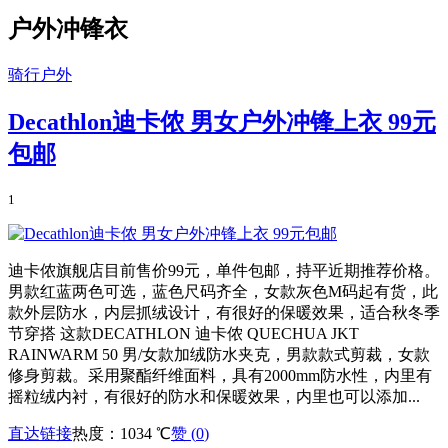
户外冲锋衣
骑行户外
Decathlon迪卡侬 男女户外冲锋上衣 99元
包邮
1
迪卡侬旗舰店目前售价99元，单件包邮，持平近期推荐价格。
男款红蓝两色可选，蓝色尺码齐全，女款灰色M码起有货，此
款外层防水，内层抓绒设计，有很好的保暖效果，适合秋冬季
节穿搭 这款DECATHLON 迪卡侬 QUECHUA JKT
RAINWARM 50 男/女款加绒防水夹克，男款款式剪裁，女款
修身剪裁。采用聚酯纤维面料，具有2000mm防水性，内里有
摇粒绒内衬，有很好的防水和保暖效果，内里也可以添加...
直达链接
热度：1034 ℃
赞 (
0
)