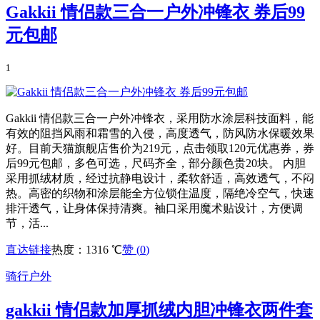
Gakkii 情侣款三合一户外冲锋衣 券后99
元包邮
1
Gakkii 情侣款三合一户外冲锋衣，采用防水涂层科技面料，能
有效的阻挡风雨和霜雪的入侵，高度透气，防风防水保暖效果
好。目前天猫旗舰店售价为219元，点击领取120元优惠券，券
后99元包邮，多色可选，尺码齐全，部分颜色贵20块。 内胆
采用抓绒材质，经过抗静电设计，柔软舒适，高效透气，不闷
热。高密的织物和涂层能全方位锁住温度，隔绝冷空气，快速
排汗透气，让身体保持清爽。袖口采用魔术贴设计，方便调
节，活...
直达链接
热度：1316 ℃
赞 (
0
)
骑行户外
gakkii 情侣款加厚抓绒内胆冲锋衣两件套