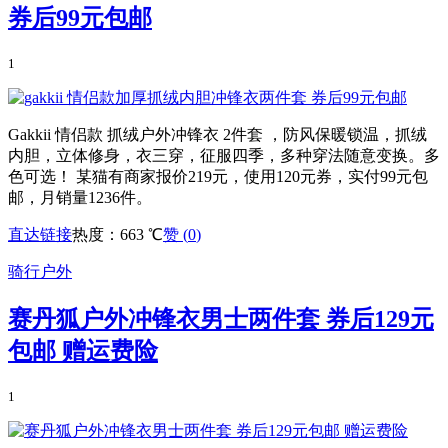
券后99元包邮
1
Gakkii 情侣款 抓绒户外冲锋衣 2件套 ，防风保暖锁温，抓绒
内胆，立体修身，衣三穿，征服四季，多种穿法随意变换。多
色可选！ 某猫有商家报价219元，使用120元券，实付99元包
邮，月销量1236件。
直达链接
热度：663 ℃
赞 (
0
)
骑行户外
赛丹狐户外冲锋衣男士两件套 券后129元
包邮 赠运费险
1