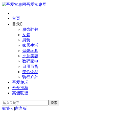
吾爱实惠网
首页
目录

服饰鞋包
女装
男装
家居生活
母婴玩具
护肤美容
数码家电
日用百货
美食饮品
骑行户外
吾爱趣玩
吾爱推荐
高佣联盟
标签云
|
留言板