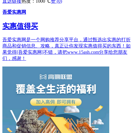
直达链接
热度：1000 ℃
赞 (
0
)
吾爱实惠网
实惠值得买
吾爱实惠网是一个网购推荐分享平台，通过甄选出实惠的打折
商品和促销信息、攻略，真正让你发现实惠值得买的东西！如
果觉得[吾爱实惠网]不错，请把www.15ash.com分享给您朋友
们，感谢！