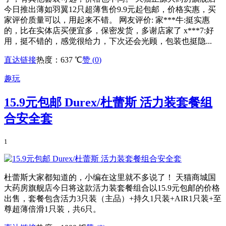
今日推出薄如羽翼12只超薄售价9.9元起包邮，价格实惠，买
家评价质量可以，用起来不错。 网友评价: 家***牛:挺实惠
的，比在实体店买便宜多，保密发货，多谢店家了 x***7:好
用，挺不错的，感觉很给力，下次还会光顾，包装也挺隐...
直达链接
热度：637 ℃
赞 (
0
)
趣玩
15.9元包邮 Durex/杜蕾斯 活力装套餐组
合安全套
1
杜蕾斯大家都知道的，小编在这里就不多说了！ 天猫商城国
大药房旗舰店今日将这款活力装套餐组合以15.9元包邮的价格
出售，套餐包含活力3只装（主品）+持久1只装+AIR1只装+至
尊超薄倍滑1只装，共6只。