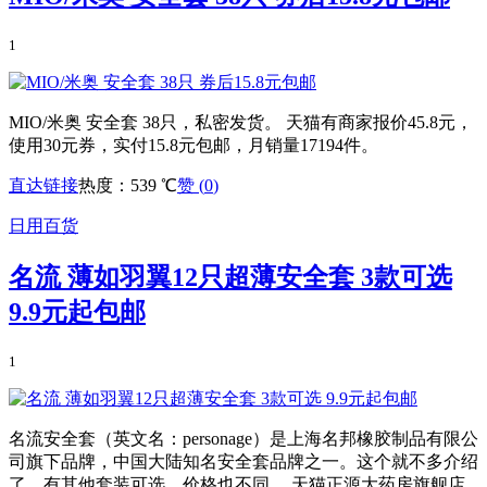
1
MIO/米奥 安全套 38只，私密发货。 天猫有商家报价45.8元，
使用30元券，实付15.8元包邮，月销量17194件。
直达链接
热度：539 ℃
赞 (
0
)
日用百货
名流 薄如羽翼12只超薄安全套 3款可选
9.9元起包邮
1
名流安全套（英文名：personage）是上海名邦橡胶制品有限公
司旗下品牌，中国大陆知名安全套品牌之一。这个就不多介绍
了，有其他套装可选，价格也不同。 天猫正源大药房旗舰店