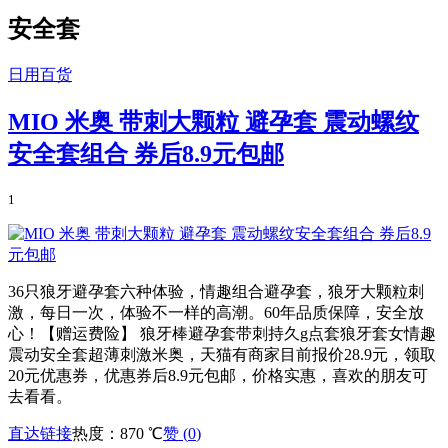
安全套
日用百货
MIO 米奥 带刺大颗粒 避孕套 震动螺纹
安全套组合 券后8.9元包邮
1
36只狼牙避孕套六种体验，情趣组合避孕套，狼牙大颗粒刺
激，每日一次，体验不一样的高潮。60年品质保障，安全放
心！【赠运费险】 狼牙棒避孕套带刺持久g点套狼牙套女情趣
震动安全套超薄刺激米奥，天猫有商家目前报价28.9元，领取
20元优惠券，优惠券后8.9元包邮，价格实惠，喜欢的朋友可
去看看。
直达链接
热度：870 ℃
赞 (
0
)