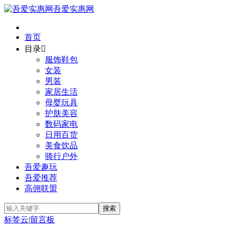
吾爱实惠网
首页
目录

服饰鞋包
女装
男装
家居生活
母婴玩具
护肤美容
数码家电
日用百货
美食饮品
骑行户外
吾爱趣玩
吾爱推荐
高佣联盟
标签云
|
留言板