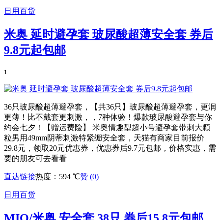
日用百货
米奥 延时避孕套 玻尿酸超薄安全套 券后
9.8元起包邮
1
36只玻尿酸超薄避孕套，【共36只】玻尿酸超薄避孕套，更润
更薄！比不戴套更刺激，，7种体验！爆款玻尿酸避孕套与你
约会七夕！【赠运费险】 米奥情趣型超小号避孕套带刺大颗
粒男用49mm阴蒂刺激特紧绷安全套，天猫有商家目前报价
29.8元，领取20元优惠券，优惠券后9.7元包邮，价格实惠，需
要的朋友可去看看
直达链接
热度：594 ℃
赞 (
0
)
日用百货
MIO/米奥 安全套 38只 券后15.8元包邮