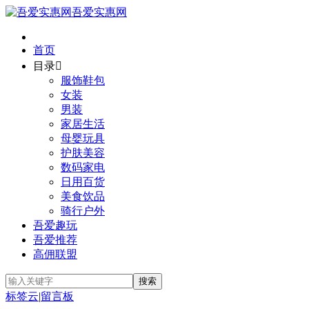
吾爱实惠网
首页
目录

服饰鞋包
女装
男装
家居生活
母婴玩具
护肤美容
数码家电
日用百货
美食饮品
骑行户外
吾爱趣玩
吾爱推荐
高佣联盟
标签云
|
留言板