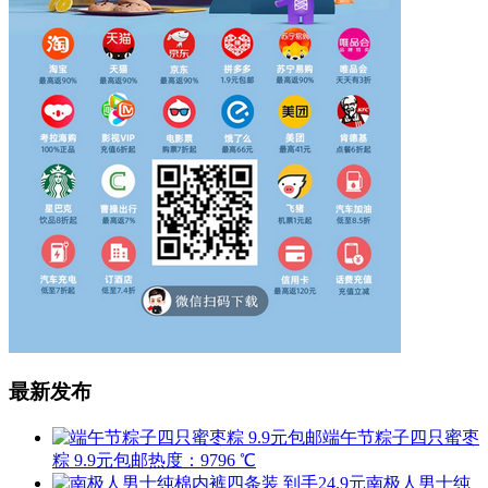
最新发布
端午节粽子四只蜜枣
粽 9.9元包邮
热度：9796 ℃
南极人男士纯