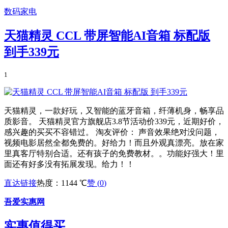
数码家电
天猫精灵 CCL 带屏智能AI音箱 标配版
到手339元
1
天猫精灵，一款好玩，又智能的蓝牙音箱，纤薄机身，畅享品
质影音。 天猫精灵官方旗舰店3.8节活动价339元，近期好价，
感兴趣的买买不容错过。 淘友评价： 声音效果绝对没问题，
视频电影居然全都免费的。好给力！而且外观真漂亮。放在家
里真客厅特别合适。还有孩子的免费教材。。功能好强大！里
面还有好多没有拓展发现。给力！！
直达链接
热度：1144 ℃
赞 (
0
)
吾爱实惠网
实惠值得买