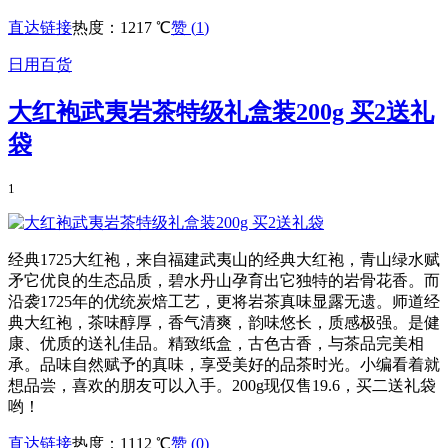
直达链接
热度：1217 ℃
赞 (
1
)
日用百货
大红袍武夷岩茶特级礼盒装200g 买2送礼
袋
1
经典1725大红袍，来自福建武夷山的经典大红袍，青山绿水赋
矛它优良的生态品质，碧水丹山孕育出它独特的岩骨花香。而
沿袭1725年的优统炭焙工艺，更将岩茶真味显露无遗。师道经
典大红袍，茶味醇厚，香气清爽，韵味悠长，质感极强。是健
康、优质的送礼佳品。精致纸盒，古色古香，与茶品完美相
承。品味自然赋予的真味，享受美好的品茶时光。小编看着就
想品尝，喜欢的朋友可以入手。200g现仅售19.6，买二送礼袋
哟！
直达链接
热度：1112 ℃
赞 (
0
)