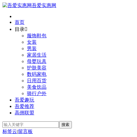
吾爱实惠网
首页
目录

服饰鞋包
女装
男装
家居生活
母婴玩具
护肤美容
数码家电
日用百货
美食饮品
骑行户外
吾爱趣玩
吾爱推荐
高佣联盟
标签云
|
留言板