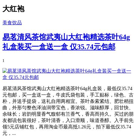
大红袍
美食饮品
易茗清风茶馆武夷山大红袍精选茶叶64g
礼盒装买一盒送一盒 仅35.74元包邮
1
易茗清风茶馆武夷山大红袍精选茶叶64g礼盒装，最低仅35.74
元包邮，买一盒送一盒，牛皮氏袋包装，手工贴标，绿色、古
朴，并送手提袋，送礼自用两相宜。茶叶条索紧结、肥壮稍扭
曲，外形匀整色泽油润带宝色，香浓锐。滋味醇厚，回甘快、
余味长；岩韵明显香气馥郁有兰香气，香高而持久。买过的朋
友都说包装很好，茶叶清香，入口滑顺，味道香醇。入手前先
领5元店铺红包，再用淘金币最高抵1.26元，拍下最低仅35.74
元，...