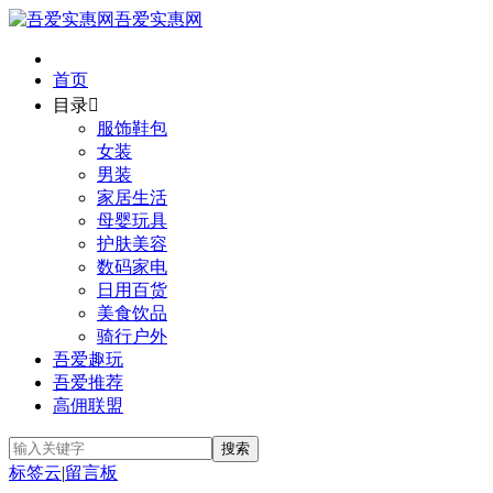
吾爱实惠网
首页
目录

服饰鞋包
女装
男装
家居生活
母婴玩具
护肤美容
数码家电
日用百货
美食饮品
骑行户外
吾爱趣玩
吾爱推荐
高佣联盟
标签云
|
留言板