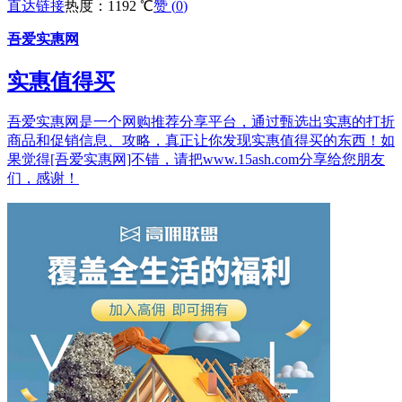
直达链接
热度：1192 ℃
赞 (
0
)
吾爱实惠网
实惠值得买
吾爱实惠网是一个网购推荐分享平台，通过甄选出实惠的打折
商品和促销信息、攻略，真正让你发现实惠值得买的东西！如
果觉得[吾爱实惠网]不错，请把www.15ash.com分享给您朋友
们，感谢！