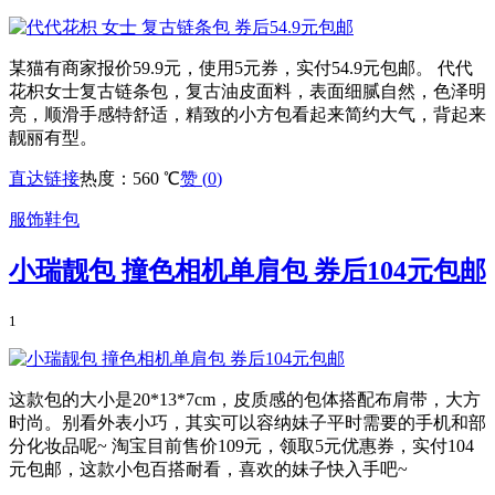
某猫有商家报价59.9元，使用5元券，实付54.9元包邮。 代代
花枳女士复古链条包，复古油皮面料，表面细腻自然，色泽明
亮，顺滑手感特舒适，精致的小方包看起来简约大气，背起来
靓丽有型。
直达链接
热度：560 ℃
赞 (
0
)
服饰鞋包
小瑞靓包 撞色相机单肩包 券后104元包邮
1
这款包的大小是20*13*7cm，皮质感的包体搭配布肩带，大方
时尚。别看外表小巧，其实可以容纳妹子平时需要的手机和部
分化妆品呢~ 淘宝目前售价109元，领取5元优惠券，实付104
元包邮，这款小包百搭耐看，喜欢的妹子快入手吧~