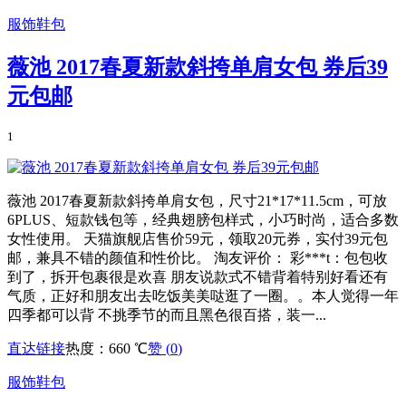
服饰鞋包
薇池 2017春夏新款斜挎单肩女包 券后39
元包邮
1
薇池 2017春夏新款斜挎单肩女包，尺寸21*17*11.5cm，可放
6PLUS、短款钱包等，经典翅膀包样式，小巧时尚，适合多数
女性使用。 天猫旗舰店售价59元，领取20元券，实付39元包
邮，兼具不错的颜值和性价比。 淘友评价： 彩***t：包包收
到了，拆开包裹很是欢喜 朋友说款式不错背着特别好看还有
气质，正好和朋友出去吃饭美美哒逛了一圈。。本人觉得一年
四季都可以背 不挑季节的而且黑色很百搭，装一...
直达链接
热度：660 ℃
赞 (
0
)
服饰鞋包