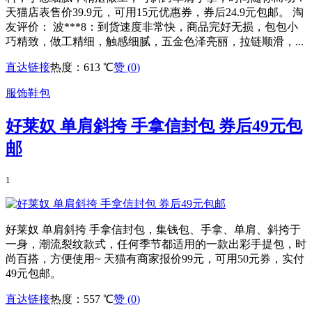
天猫店表售价39.9元，可用15元优惠券，券后24.9元包邮。 淘
友评价： 波***8：到货速度非常快，商品完好无损，包包小
巧精致，做工精细，触感细腻，五金色泽亮丽，拉链顺滑，...
直达链接
热度：613 ℃
赞 (
0
)
服饰鞋包
好莱奴 单肩斜挎 手拿信封包 券后49元包
邮
1
好莱奴 单肩斜挎 手拿信封包，集钱包、手拿、单肩、斜挎于
一身，潮流裂纹款式，任何季节都适用的一款出彩手提包，时
尚百搭，方便使用~ 天猫有商家报价99元，可用50元券，实付
49元包邮。
直达链接
热度：557 ℃
赞 (
0
)