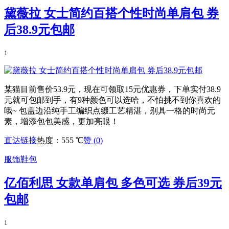
黛薇拉 女士简约百搭个性时尚单肩包 券
后38.9元包邮
1
某猫目前售价53.9元，现在可领取15元优惠券，下单实付38.9
元就可包邮到手，有9种颜色可以选哈，不怕挑不到你喜欢的
哦~ 包盖边沿纯手工编织点缀工艺精湛，别具一格的时尚元
素，增添包包美感，更加亮眼！
直达链接
热度：555 ℃
赞 (
0
)
服饰鞋包
亿佰利思 女款单肩包 多色可选 券后39元
包邮
1