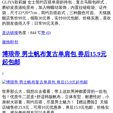
GLIYA歌莉娅 女士简约百搭单肩斜挎包，复古马鞍包样式，
磨砂皮质涤纶里布，加入蝴蝶结装饰，内置拉链暗袋、证件
袋，尺寸22*20*7cm，简约百搭款式，三种颜色可选。 天猫旗
舰店售价99元，领取30元券，实付69元包邮。价格实惠，喜欢
的朋友值得入手；日常99元无券。
直达链接
热度：844 ℃
赞 (
0
)
服饰鞋包
博琅帝 男士帆布复古单肩包 券后15.9元
起包邮
1
世界那么大，我想出去看看，带上这款男神都爱背的一款包
包！优质牛二层皮+舒适韩版帆布，立体有型，耐磨性好，小
身材大容量，简约百搭，尽显男士魅力！【赠运费险】 天猫
店铺售价25.9元，可用10元优惠券，券后15.9元包邮，价格实
惠，感兴趣的朋友可以去看看。