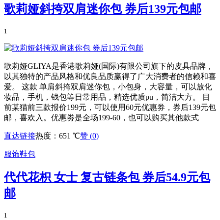
歌莉娅斜挎双肩迷你包 券后139元包邮
1
歌莉娅GLIYA是香港歌莉娅(国际)有限公司旗下的皮具品牌，
以其独特的产品风格和优良品质赢得了广大消费者的信赖和喜
爱。 这款 单肩斜挎双肩迷你包，小包身，大容量，可以放化
妆品，手机，钱包等日常用品，精选优质pu，简洁大方。 目
前某猫前三款报价199元，可以使用60元优惠券，券后139元包
邮，喜欢入。优惠劵是全场199-60，也可以购买其他款式
直达链接
热度：651 ℃
赞 (
0
)
服饰鞋包
代代花枳 女士 复古链条包 券后54.9元包
邮
1