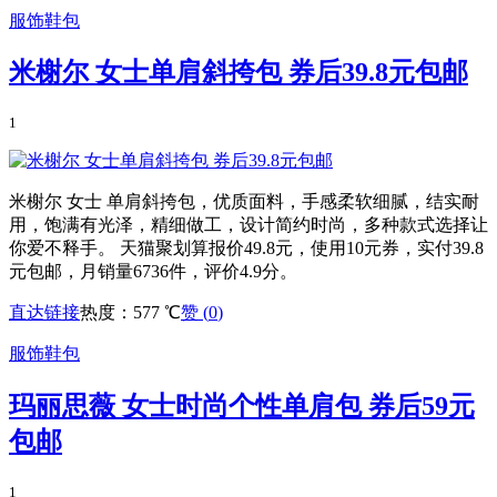
服饰鞋包
米榭尔 女士单肩斜挎包 券后39.8元包邮
1
米榭尔 女士 单肩斜挎包，优质面料，手感柔软细腻，结实耐
用，饱满有光泽，精细做工，设计简约时尚，多种款式选择让
你爱不释手。 天猫聚划算报价49.8元，使用10元券，实付39.8
元包邮，月销量6736件，评价4.9分。
直达链接
热度：577 ℃
赞 (
0
)
服饰鞋包
玛丽思薇 女士时尚个性单肩包 券后59元
包邮
1