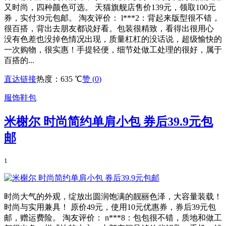
又时尚，四种颜色可选。 天猫旗舰店售价139元，领取100元
券，实付39元包邮。 淘友评价： l***2：背起来版型很不错，
很百搭，背出去朋友都说好看。包装很精致，看得出很用心
没有色差也没掉色情况出现，质量杠杠的没话说，超级愉快的
一次购物，很实惠！手提轻便，细节处做工处理的很好，属于
百搭的...
直达链接
热度：635 ℃
赞 (
0
)
服饰鞋包
米榭尔 时尚简约单肩小包 券后39.9元包
邮
1
时尚大气的外观，绽放出圆润饱满的靓丽色泽，大容量装载！
时尚与实用兼具！ 原价49元，使用10元优惠券，券后39元包
邮，赠运费险。 淘友评价： n***8：包包很不错，质地和做工