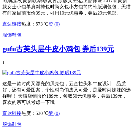
尚潮流,初夏新款,韩版复古,原版女王范,正品保证 2017春夏新
款女士小包单肩斜挎包时尚女包小方包简约韩版潮包包，天猫
有商家目前报价39元，可用10元优惠券，券后29元包邮。
直达链接
热度：573 ℃
赞 (
0
)
服饰鞋包
gufu古芙头层牛皮小鸡包 券后139元
1
这是一款时尚又漂亮的贝壳包，五金拉头和牛皮设计，品质
好，还有可爱图案，个性时尚俏皮又可爱，是爱时尚妹妹的选
择喔！ 天猫店铺报价189元，领取50元优惠券，券后139元，
喜欢的亲可以考虑一下哦！
直达链接
热度：530 ℃
赞 (
0
)
服饰鞋包