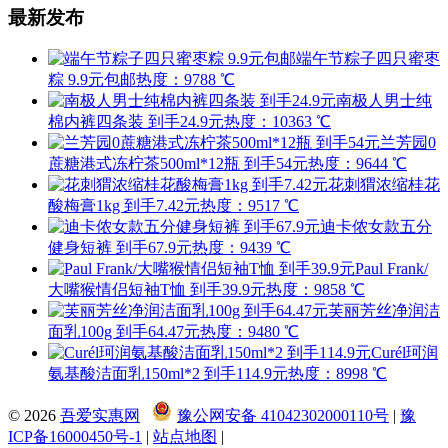
最新发布
端午节粽子四只蜜枣
粽 9.9元包邮
热度：9788 ℃
南极人男士纯
棉内裤四条装 到手24.9元
热度：10363 ℃
兰芳园0
蔗糖港式冻柠茶500ml*12瓶 到手54元
热度：9644 ℃
花刺猬浓缩桂花
酸梅膏1kg 到手7.42元
热度：9517 ℃
迪卡侬女款五分
健身短裤 到手67.9元
热度：9439 ℃
Paul Frank/
大嘴猴情侣短袖T恤 到手39.9元
热度：9858 ℃
芙丽芳丝净润洁
面乳100g 到手64.47元
热度：9480 ℃
Curél珂润
氨基酸洁面乳150ml*2 到手114.9元
热度：8998 ℃
© 2026
吾爱实惠网
豫公网安备 41042302000110号
|
豫
ICP备16000450号-1
|
站点地图
|