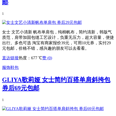
邮
1
女士 文艺小清新 帆布单肩包，纯棉帆布，简约清新，韩版气
质范，肩带加固包缝工艺设计，负重无压力，超大容量，便捷
出行。多色可选 淘宝有商家报价39元，可用10元券，实付29
元包邮，价格不错，感兴趣的朋友可以去看看。
直达链接
热度：677 ℃
赞 (
0
)
服饰鞋包
GLIYA歌莉娅 女士简约百搭单肩斜挎包
券后69元包邮
1