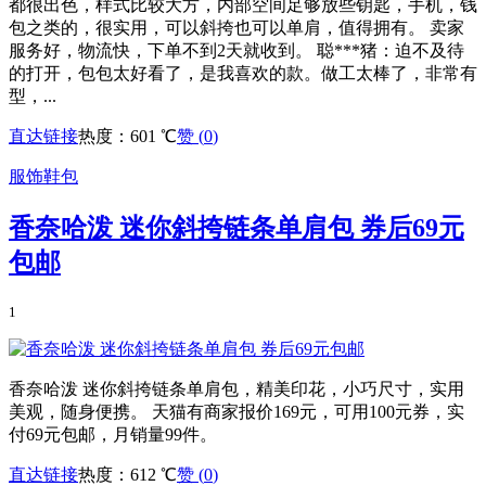
都很出色，样式比较大方，内部空间足够放些钥匙，手机，钱
包之类的，很实用，可以斜挎也可以单肩，值得拥有。 卖家
服务好，物流快，下单不到2天就收到。 聪***猪：迫不及待
的打开，包包太好看了，是我喜欢的款。做工太棒了，非常有
型，...
直达链接
热度：601 ℃
赞 (
0
)
服饰鞋包
香奈哈泼 迷你斜挎链条单肩包 券后69元
包邮
1
香奈哈泼 迷你斜挎链条单肩包，精美印花，小巧尺寸，实用
美观，随身便携。 天猫有商家报价169元，可用100元券，实
付69元包邮，月销量99件。
直达链接
热度：612 ℃
赞 (
0
)