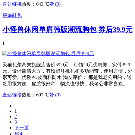
直达链接
热度：643 ℃
赞 (
0
)
服饰鞋包
小怪兽休闲单肩韩版潮流胸包 券后39.9元
1
天猫瓦尔高夫旗舰店售价59.9元，可领20元优惠券，实付39.9
元。设计简洁大方，有预留耳机孔和多功能带，使用方便，外
形可爱。优质PU皮面料防水 淘友评价： 那是我老公用的，送
货用很方便，皮质很好吖，物流也很快，我老公非常喜欢。
直达链接
热度：607 ℃
赞 (
0
)
1
2
3
下一页
尾页