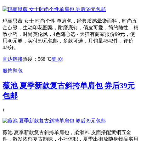
玛丽思薇 女士 时尚个性 单肩包，经典质感晕染面料，时尚五
金点缀，生动印花图案，耐磨底钉，俏皮可爱，简约随性，精
致小巧，时尚英伦风，4色随心选~ 天猫有商家报价99元，使
用40元券，实付59元包邮，多款可选，月销量4542件，评价
4.9分。
直达链接
热度：568 ℃
赞 (
0
)
服饰鞋包
薇池 夏季新款复古斜挎单肩包 券后39元
包邮
1
薇池 夏季新款复古斜挎单肩包，柔滑PU皮面搭配黄铜五金
件，散发浓郁复古韵味，小巧体积，夏季出街放随身物品实用