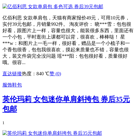
亿佰利思 女款单肩包，天猫有商家报价49元，可用10元券，
实付39元包邮，月销量992件。 淘友评价： 晓***雪：包包很
好看，跟图片上一样，容量也很大，能装很多东西，里面还有
一个小包，平时逛街上课都可以背，很喜欢，棒棒哒！ 星
***w：和图片上一毛一样，很好看，赠品是一个小梳子和一
个香包很香，包包我很喜欢，摸起来质量也不错，容量也很
大，装文件袋完全没问题 瑶***阳：包包很好看，质量很好
哦。很容...
直达链接
热度：840 ℃
赞 (
0
)
服饰鞋包
英伦玛莉 女包迷你单肩斜挎包 券后35元
包邮
1