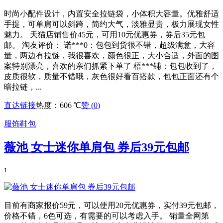
时尚小配件设计，内置安全拉链袋，小体积大容量。优雅舒适
手提，可单肩可以斜跨，简约大气，淡雅显贵，极力展现女性
魅力。 天猫店铺售价45元，可用10元优惠券，券后35元包
邮。 淘友评价： 诺***0：包包到货很不错，超级满意，大容
量，两边有拉链，我很喜欢，颜色很正，大小合适，外面的图
案特别漂亮，喜欢的亲们抓紧下单了 梧***铺：包包收到了，
皮质很软，质量不错哦，灰色很好看百搭款，包包正面还有个
暗拉链，...
直达链接
热度：606 ℃
赞 (
0
)
服饰鞋包
薇池 女士迷你单肩包 券后39元包邮
1
目前有商家报价59元，可以使用20元优惠券，实付39元包邮，
价格不错，6色可选，有需要的可以考虑入手。 销量全网第