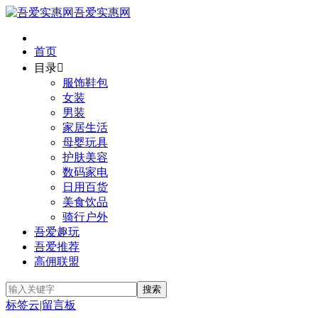
吾爱实惠网
首页
目录

服饰鞋包
女装
男装
家居生活
母婴玩具
护肤美容
数码家电
日用百货
美食饮品
骑行户外
吾爱趣玩
吾爱推荐
高佣联盟
标签云
|
留言板