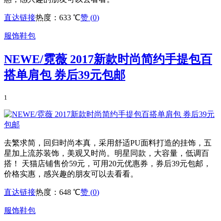
直达链接
热度：633 ℃
赞 (
0
)
服饰鞋包
NEWE/霓薇 2017新款时尚简约手提包百
搭单肩包 券后39元包邮
1
去繁求简，回归时尚本真，采用舒适PU面料打造的挂饰，五
星加上流苏装饰，美观又时尚。明星同款，大容量，低调百
搭！ 天猫店铺售价59元，可用20元优惠券，券后39元包邮，
价格实惠，感兴趣的朋友可以去看看。
直达链接
热度：648 ℃
赞 (
0
)
服饰鞋包