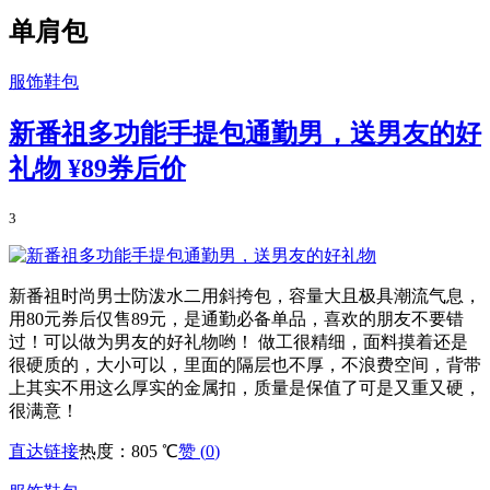
单肩包
服饰鞋包
新番祖多功能手提包通勤男，送男友的好
礼物
¥89券后价
3
新番祖时尚男士防泼水二用斜挎包，容量大且极具潮流气息，
用80元券后仅售89元，是通勤必备单品，喜欢的朋友不要错
过！可以做为男友的好礼物哟！ 做工很精细，面料摸着还是
很硬质的，大小可以，里面的隔层也不厚，不浪费空间，背带
上其实不用这么厚实的金属扣，质量是保值了可是又重又硬，
很满意！
直达链接
热度：805 ℃
赞 (
0
)